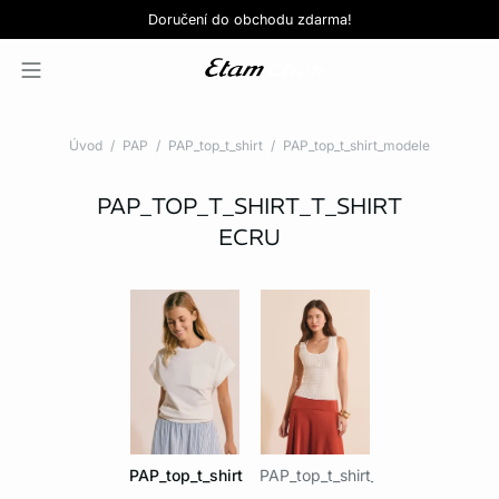
Love EDIT: podprsenka + kalhotky za 999 Kč
SLEVY: kupte si 3, zaplaťte za 2*
Doručení do obchodu zdarma!
KOUPIT NYNÍ
KOUPIT NYNÍ
Úvod
PAP
PAP_top_t_shirt
PAP_top_t_shirt_modele
PAP_TOP_T_SHIRT_T_SHIRT
ECRU
PAP_top_t_shirt_t_shirt
PAP_top_t_shirt_debardeur