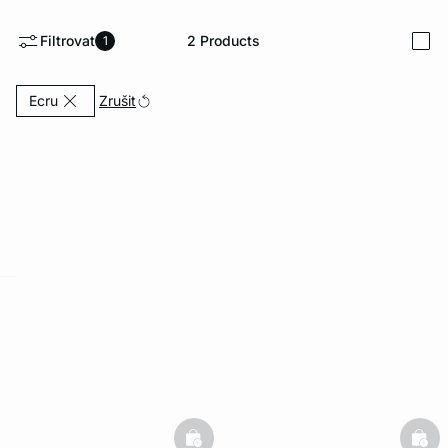
Filtrovat
2
Products
1
i
Currently Refined by Barva: Ecru
Zrušit
Ecru
-home
basketfull
bask