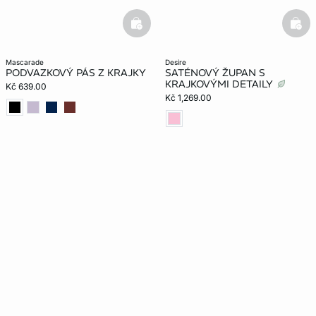
basketfull
bask
mascarade
desire
PODVAZKOVÝ PÁS Z KRAJKY
SATÉNOVÝ ŽUPAN S
KRAJKOVÝMI DETAILY
Kč 639.00
Kč 1,269.00