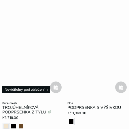
basketfull
bask
Neviditelný pod oblečením
pure mesh
eloa
TROJÚHELNÍKOVÁ
PODPRSENKA S VÝŠIVKOU
PODPRSENKA Z TYLU
Kč 1,369.00
Kč 719.00