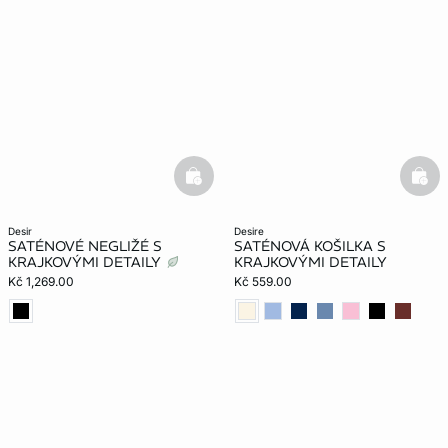
basketfull
bask
desir
desire
SATÉNOVÉ NEGLIŽÉ S
SATÉNOVÁ KOŠILKA S
KRAJKOVÝMI DETAILY
KRAJKOVÝMI DETAILY
Kč 1,269.00
Kč 559.00