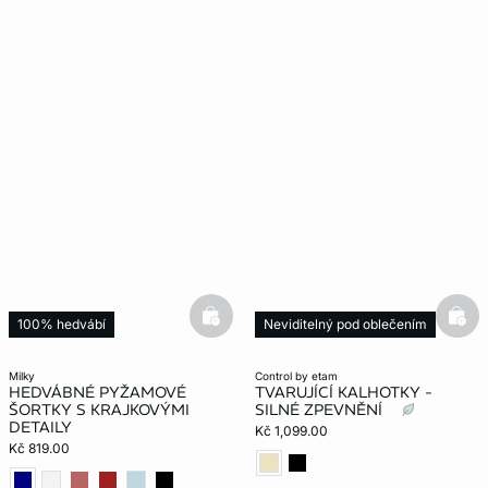
basketfull
bask
100% hedvábí
Neviditelný pod oblečením
Modelování
milky
control by etam
HEDVÁBNÉ PYŽAMOVÉ
TVARUJÍCÍ KALHOTKY -
ŠORTKY S KRAJKOVÝMI
SILNÉ ZPEVNĚNÍ
DETAILY
Kč 1,099.00
Kč 819.00