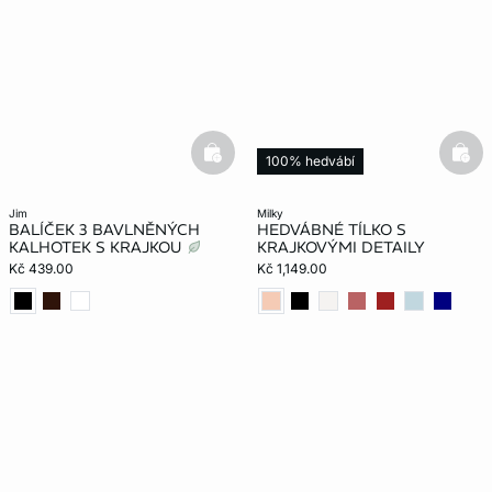
basketfull
bask
100% hedvábí
jim
milky
BALÍČEK 3 BAVLNĚNÝCH
HEDVÁBNÉ TÍLKO S
KALHOTEK S KRAJKOU
KRAJKOVÝMI DETAILY
Kč 439.00
Kč 1,149.00