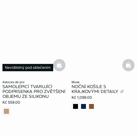
basketfull
bask
Neviditelný pod oblečením
astuces de pro
muse
SAMOLEPICÍ TVARUJÍCÍ
NOČNÍ KOŠILE S
PODPRSENKA PRO ZVĚTŠENÍ
KRAJKOVÝMI DETAILY
OBJEMU ZE SILIKONU
Kč 1,099.00
Kč 559.00