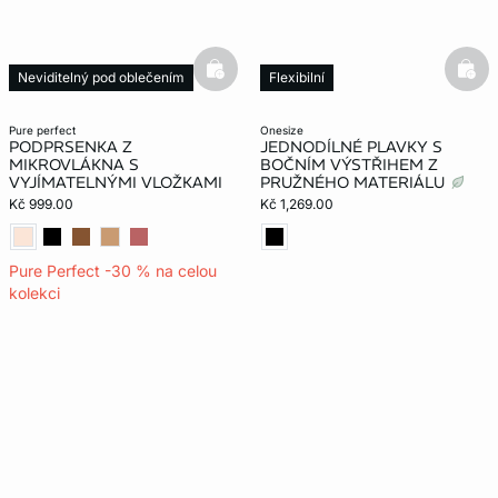
basketfull
bask
Neviditelný pod oblečením
Flexibilní
pure perfect
onesize
PODPRSENKA Z
JEDNODÍLNÉ PLAVKY S
MIKROVLÁKNA S
BOČNÍM VÝSTŘIHEM Z
VYJÍMATELNÝMI VLOŽKAMI
PRUŽNÉHO MATERIÁLU
Kč 999.00
Kč 1,269.00
Pure Perfect -30 % na celou
kolekci