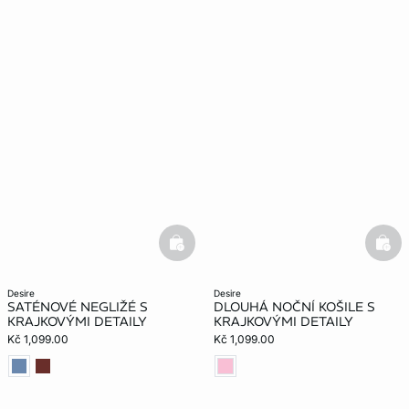
basketfull
bask
desire
desire
SATÉNOVÉ NEGLIŽÉ S
DLOUHÁ NOČNÍ KOŠILE S
KRAJKOVÝMI DETAILY
KRAJKOVÝMI DETAILY
Kč 1,099.00
Kč 1,099.00