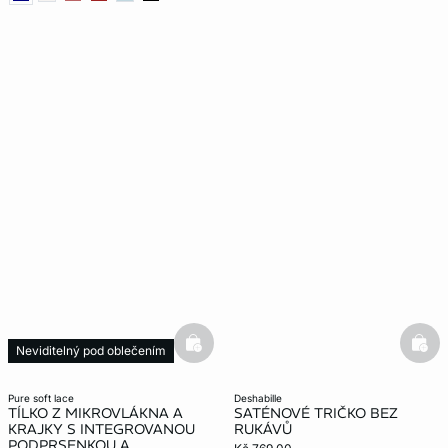
basketfull
bask
Neviditelný pod oblečením
pure soft lace
deshabille
TÍLKO Z MIKROVLÁKNA A
SATÉNOVÉ TRIČKO BEZ
KRAJKY S INTEGROVANOU
RUKÁVŮ
PODPRSENKOU A