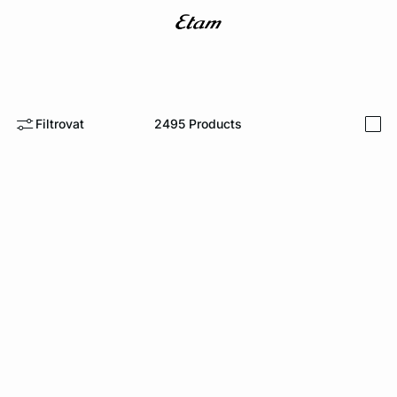
Filtrovat
2495
Products
i