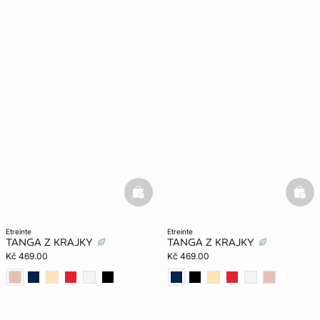
basketfull
bask
etreinte
etreinte
TANGA Z KRAJKY
TANGA Z KRAJKY
Kč 469.00
Kč 469.00