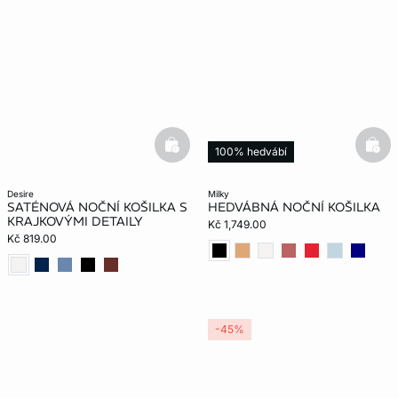
basketfull
bask
100% hedvábí
desire
milky
SATÉNOVÁ NOČNÍ KOŠILKA S
HEDVÁBNÁ NOČNÍ KOŠILKA
KRAJKOVÝMI DETAILY
Kč 1,749.00
Kč 819.00
-45%