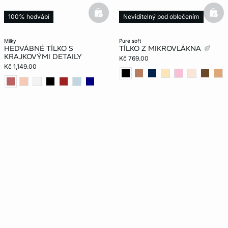
basketfull
bask
100% hedvábí
Neviditelný pod oblečením
Nová kolekce
milky
pure soft
HEDVÁBNÉ TÍLKO S
TÍLKO Z MIKROVLÁKNA
KRAJKOVÝMI DETAILY
Kč 769.00
Kč 1,149.00