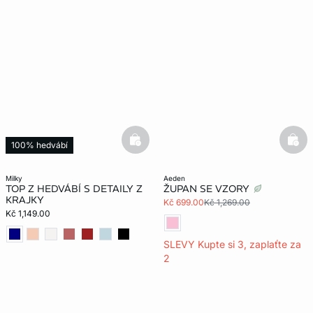
basketfull
bask
100% hedvábí
milky
aeden
TOP Z HEDVÁBÍ S DETAILY Z
ŽUPAN SE VZORY
KRAJKY
Kč 699.00
Kč 1,269.00
Kč 1,149.00
SLEVY Kupte si 3, zaplaťte za
2