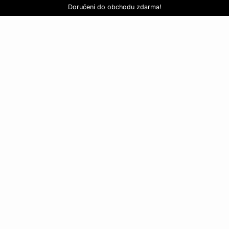
Nová kolekce pyžam
Love EDIT: podprsenka + kalhotky za 999 Kč
SLEVY: kupte si 3, zaplaťte za 2*
Doručení do obchodu zdarma!
KOUPIT NYNÍ
KOUPIT NYNÍ
Objevte celou kolekci