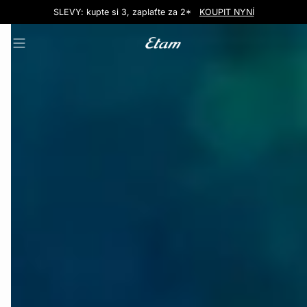
Love EDIT: podprsenka + kalhotky za 999 Kč
SLEVY: kupte si 3, zaplaťte za 2*
Doručení do obchodu zdarma!
KOUPIT NYNÍ
KOUPIT NYNÍ