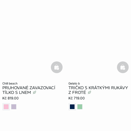
basketfull
bask
chill beach
gelato b
PRUHOVANÉ ZAVAZOVACÍ
TRIČKO S KRÁTKÝMI RUKÁVY
TÍLKO S LNEM
Z FROTÉ
Kč 819.00
Kč 719.00