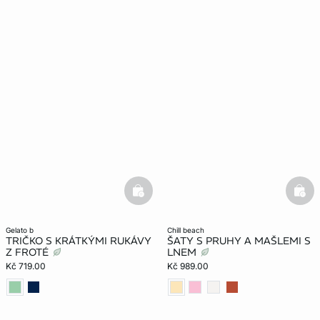
basketfull
bask
gelato b
chill beach
TRIČKO S KRÁTKÝMI RUKÁVY
ŠATY S PRUHY A MAŠLEMI S
Z FROTÉ
LNEM
Kč 719.00
Kč 989.00