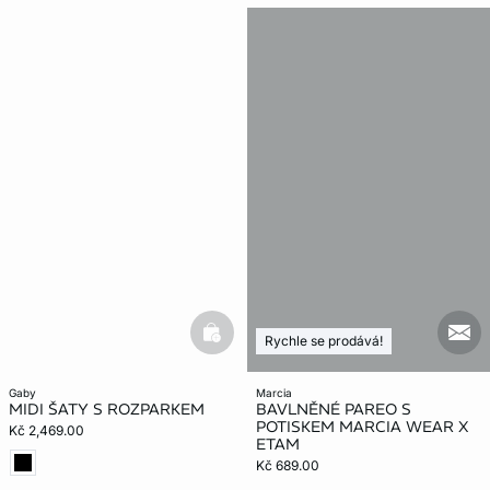
basketfull
mail
Rychle se prodává!
gaby
marcia
MIDI ŠATY S ROZPARKEM
BAVLNĚNÉ PAREO S
POTISKEM MARCIA WEAR X
Kč 2,469.00
ETAM
Kč 689.00