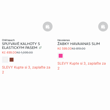
basketfull
bask
chill beach
havaianas
SPLÝVAVÉ KALHOTY S
ŽABKY HAVAIANAS SLIM
ELASTICKÝM PASEM
Kč 599.00
Kč 819.00
Kč 499.00
Kč 1,099.00
SLEVY Kupte si 3, zaplaťte za
SLEVY Kupte si 3, zaplaťte za
2
2