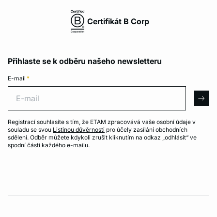
Certifikát B Corp
Přihlaste se k odběru našeho newsletteru
E-mail
*
E-mail
arro
Registrací souhlasíte s tím, že ETAM zpracovává vaše osobní údaje v
souladu se svou
Listinou důvěrnosti
pro účely zasílání obchodních
sdělení. Odběr můžete kdykoli zrušit kliknutím na odkaz „odhlásit“ ve
spodní části každého e-mailu.