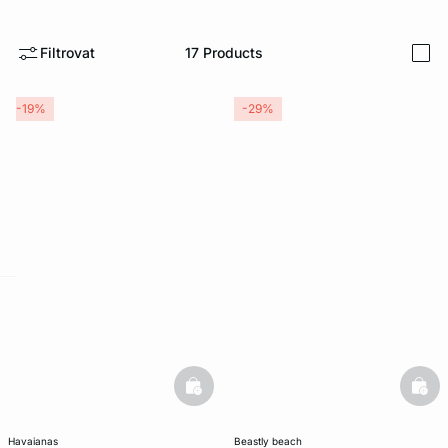
Filtrovat
17
Products
i
-19%
-29%
-home
basketfull
bask
havaianas
beastly beach