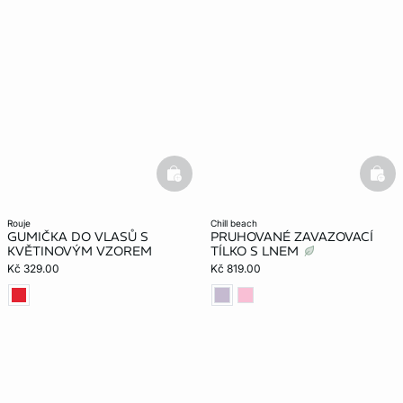
basketfull
bask
rouje
chill beach
GUMIČKA DO VLASŮ S
PRUHOVANÉ ZAVAZOVACÍ
KVĚTINOVÝM VZOREM
TÍLKO S LNEM
Kč 329.00
Kč 819.00