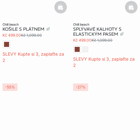
basketfull
bask
chill beach
chill beach
KOŠILE S PLÁTNEM
SPLÝVAVÉ KALHOTY S
ELASTICKÝM PASEM
Kč 499.00
Kč 1,099.00
Kč 499.00
Kč 1,099.00
SLEVY Kupte si 3, zaplaťte za
SLEVY Kupte si 3, zaplaťte za
2
2
-55%
-27%