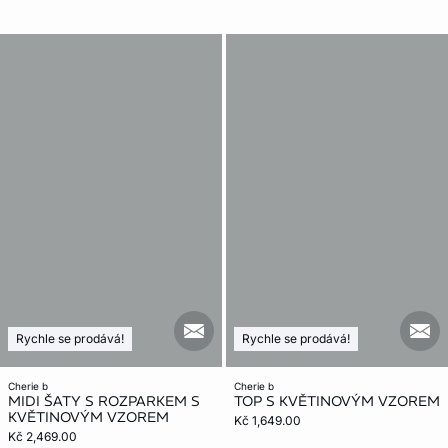
mail_new
mail
Rychle se prodává!
Rychle se prodává!
cherie b
cherie b
MIDI ŠATY S ROZPARKEM S
TOP S KVĚTINOVÝM VZOREM
KVĚTINOVÝM VZOREM
Kč 1,649.00
Kč 2,469.00