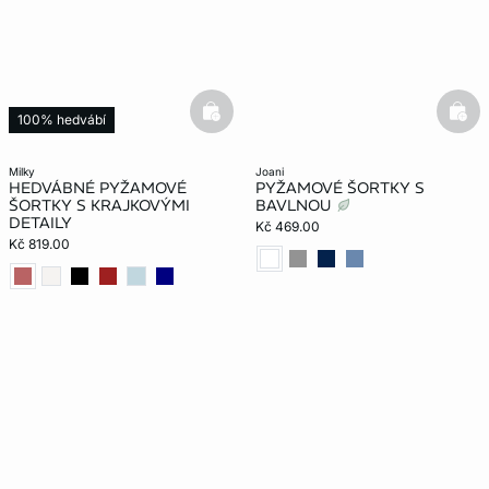
basketfull
bask
100% hedvábí
milky
joani
HEDVÁBNÉ PYŽAMOVÉ
PYŽAMOVÉ ŠORTKY S
ŠORTKY S KRAJKOVÝMI
BAVLNOU
DETAILY
Kč 469.00
Kč 819.00