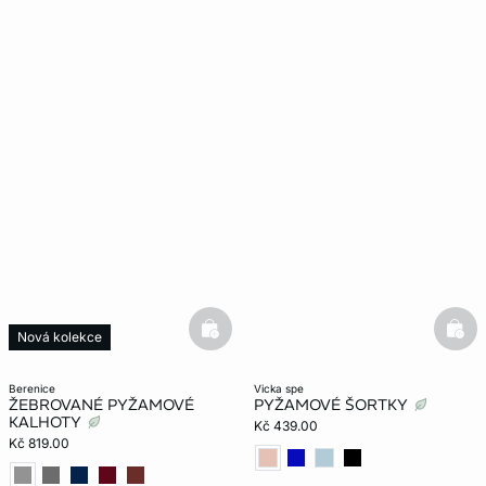
basketfull
bask
Nová kolekce
berenice
vicka spe
ŽEBROVANÉ PYŽAMOVÉ
PYŽAMOVÉ ŠORTKY
KALHOTY
Kč 439.00
Kč 819.00