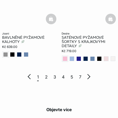
basketfull
bask
joani
desire
BAVLNĚNÉ PYŽAMOVÉ
SATÉNOVÉ PYŽAMOVÉ
KALHOTY
ŠORTKY S KRAJKOVÝMI
DETAILY
Kč 639.00
Kč 719.00
1
2
3
4
5
7
Objevte více