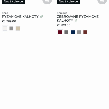
basketfull
bask
Nová kolekce
Nová kolekce
beno
berenice
PYŽAMOVÉ KALHOTY
ŽEBROVANÉ PYŽAMOVÉ
KALHOTY
Kč 769.00
Kč 819.00