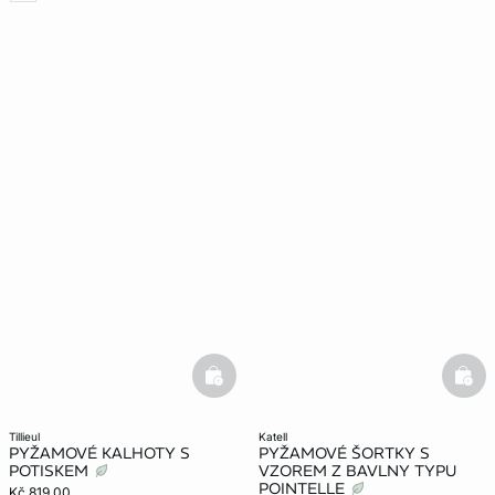
basketfull
bask
tillieul
katell
PYŽAMOVÉ KALHOTY S
PYŽAMOVÉ ŠORTKY S
POTISKEM
VZOREM Z BAVLNY TYPU
POINTELLE
Kč 819.00