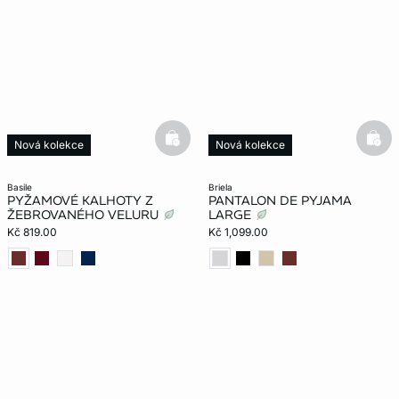
basketfull
bask
Nová kolekce
Nová kolekce
basile
briela
PYŽAMOVÉ KALHOTY Z
PANTALON DE PYJAMA
ŽEBROVANÉHO VELURU
LARGE
Kč 819.00
Kč 1,099.00