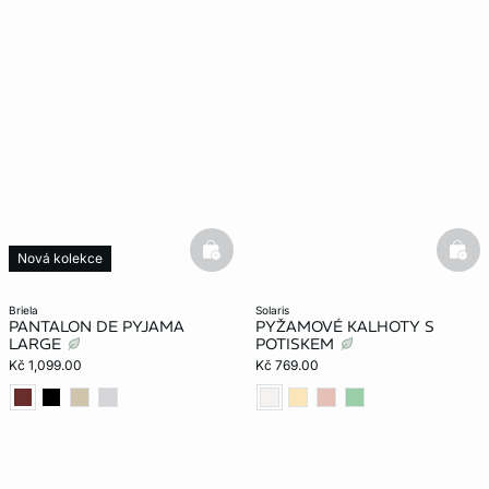
basketfull
bask
Nová kolekce
briela
solaris
PANTALON DE PYJAMA
PYŽAMOVÉ KALHOTY S
LARGE
POTISKEM
Kč 1,099.00
Kč 769.00