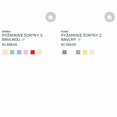
basketfull
bask
bettina
katell
PYŽAMOVÉ ŠORTKY S
PYŽAMOVÉ ŠORTKY Z
BAVLNOU
BAVLNY
Kč 639.00
Kč 559.00