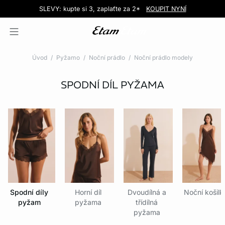
Love EDIT: podprsenka + kalhotky za 999 Kč
SLEVY: kupte si 3, zaplaťte za 2*
Doručení do obchodu zdarma!
KOUPIT NYNÍ
KOUPIT NYNÍ
Úvod
Pyžamo
Noční prádlo
Noční prádlo modely
SPODNÍ DÍL PYŽAMA
Spodní díly
Horní díl
Dvoudílná a
Noční košilk
pyžam
pyžama
třídílná
pyžama