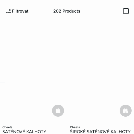
Filtrovat
202
Products
i
-home
basketfull
bask
cheeta
cheeta
SATÉNOVÉ KALHOTY
ŠIROKÉ SATÉNOVÉ KALHOTY