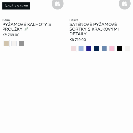
basketfull
bask
Nová kolekce
beno
desire
PYŽAMOVÉ KALHOTY S
SATÉNOVÉ PYŽAMOVÉ
PROUŽKY
ŠORTKY S KRAJKOVÝMI
DETAILY
Kč 769.00
Kč 719.00