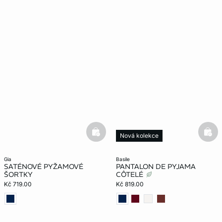
basketfull
bask
Nová kolekce
gia
basile
SATÉNOVÉ PYŽAMOVÉ
PANTALON DE PYJAMA
ŠORTKY
CÔTELÉ
Kč 719.00
Kč 819.00