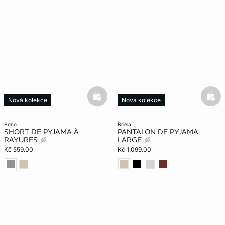
basketfull
bask
Nová kolekce
Nová kolekce
beno
briela
SHORT DE PYJAMA À
PANTALON DE PYJAMA
RAYURES
LARGE
Kč 559.00
Kč 1,099.00