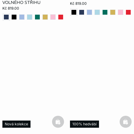
VOLNÉHO STŘIHU
Kč 819.00
Kč 819.00
basketfull
bask
Nová kolekce
100% hedvábí