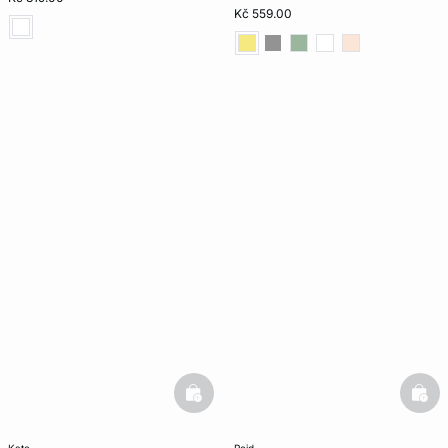
Kč 559.00
basketfull
bask