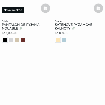
basketfull
bask
Nová kolekce
briela
brune
PANTALON DE PYJAMA
SATÉNOVÉ PYŽAMOVÉ
NOUABLE
KALHOTY
Kč 1,099.00
Kč 899.00