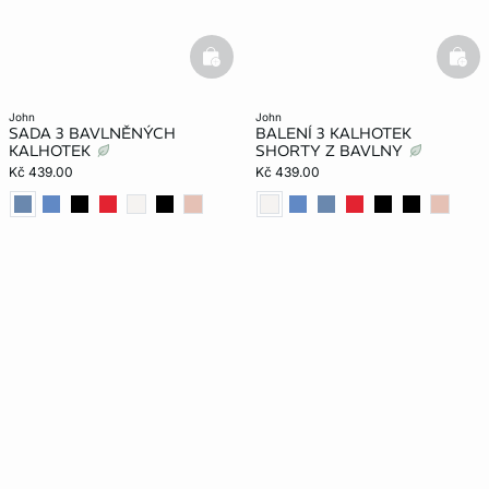
basketfull
bask
john
john
SADA 3 BAVLNĚNÝCH
BALENÍ 3 KALHOTEK
KALHOTEK
SHORTY Z BAVLNY
Kč 439.00
Kč 439.00