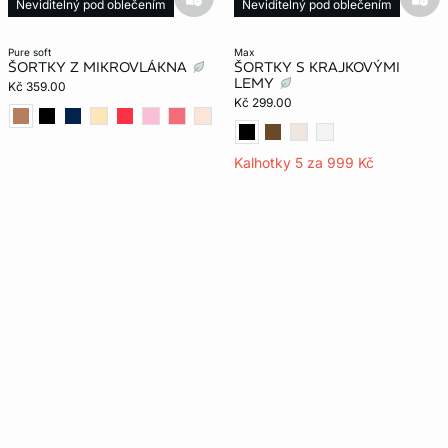
basketfull
bask
Neviditelný pod oblečením
Neviditelný pod oblečením
Nová kolekce
pure soft
max
ŠORTKY Z MIKROVLÁKNA
ŠORTKY S KRAJKOVÝMI
LEMY
Kč 359.00
Kč 299.00
Kalhotky 5 za 999 Kč