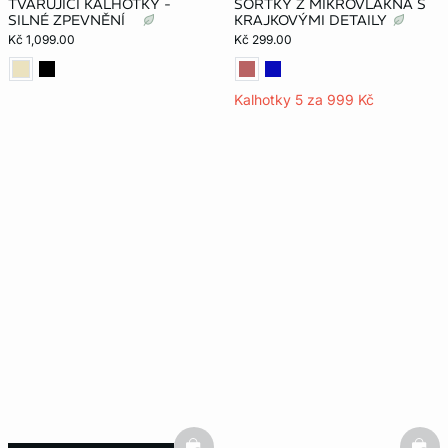
TVARUJÍCÍ KALHOTKY -
ŠORTKY Z MIKROVLÁKNA S
SILNÉ ZPEVNĚNÍ
KRAJKOVÝMI DETAILY
Kč 1,099.00
Kč 299.00
Kalhotky 5 za 999 Kč