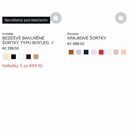
basketfull
bask
Neviditelný pod oblečením
invisible
panama
BEZEŠVÉ BAVLNĚNÉ
KRAJKOVÉ ŠORTKY
ŠORTKY TYPU BOYLEG
Kč 469.00
Kč 299.00
Kalhotky 5 za 999 Kč