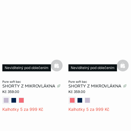
basketfull
bask
Neviditelný pod oblečením
Neviditelný pod oblečením
pure soft bac
pure soft bac
SHORTY Z MIKROVLÁKNA
SHORTY Z MIKROVLÁKNA
Kč 359.00
Kč 359.00
Kalhotky 5 za 999 Kč
Kalhotky 5 za 999 Kč