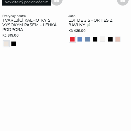
basketfull
bask
Neviditelný pod oblečením
Modelování
everyday control
john
TVARUJÍCÍ KALHOTKY S
LOT DE 3 SHORTIES Z
VYSOKÝM PASEM - LEHKÁ
BAVLNY
PODPORA
Kč 439.00
Kč 819.00