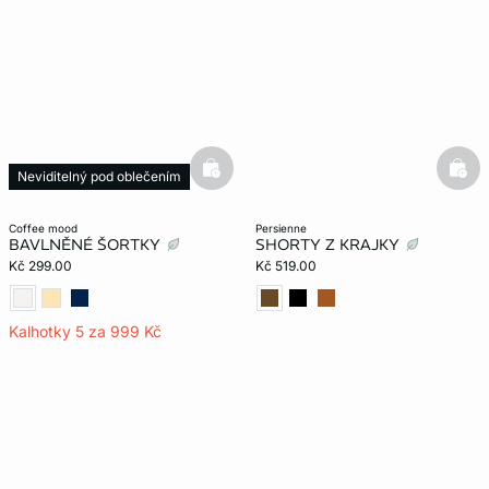
basketfull
bask
Neviditelný pod oblečením
coffee mood
persienne
BAVLNĚNÉ ŠORTKY
SHORTY Z KRAJKY
Kč 299.00
Kč 519.00
Kalhotky 5 za 999 Kč