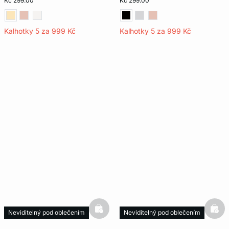
Kč 299.00
Kč 299.00
Kalhotky 5 za 999 Kč
Kalhotky 5 za 999 Kč
basketfull
bask
Neviditelný pod oblečením
Neviditelný pod oblečením