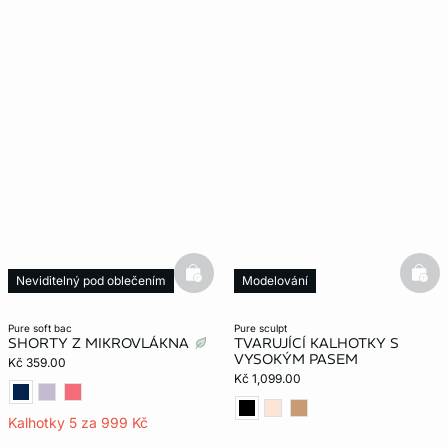
basketfull
bask
Neviditelný pod oblečením
Modelování
pure soft bac
pure sculpt
SHORTY Z MIKROVLÁKNA
TVARUJÍCÍ KALHOTKY S
VYSOKÝM PASEM
Kč 359.00
Kč 1,099.00
Kalhotky 5 za 999 Kč