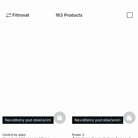
Filtrovat
163
Products
i
-home
basketfull
bask
Neviditelný pod oblečením
Neviditelný pod oblečením
Modelování
control by etam
power 2