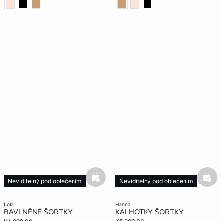
basketfull
bask
Neviditelný pod oblečením
Neviditelný pod oblečením
lola
hanna
BAVLNĚNÉ ŠORTKY
KALHOTKY ŠORTKY