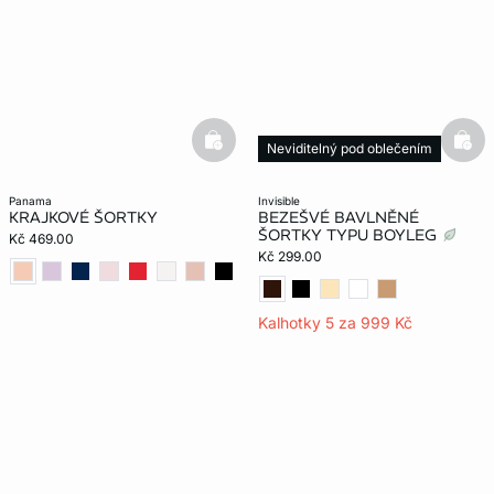
basketfull
bask
Neviditelný pod oblečením
panama
invisible
KRAJKOVÉ ŠORTKY
BEZEŠVÉ BAVLNĚNÉ
ŠORTKY TYPU BOYLEG
Kč 469.00
Kč 299.00
Kalhotky 5 za 999 Kč