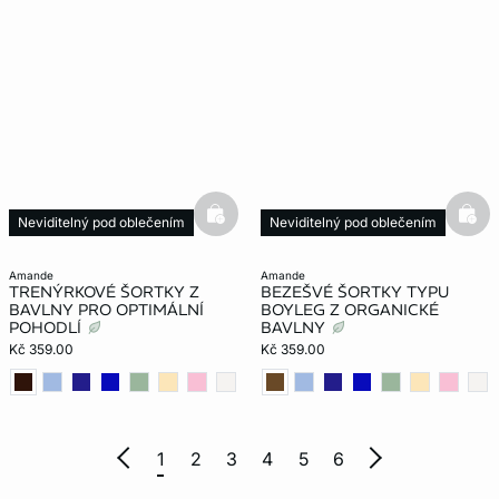
basketfull
bask
Neviditelný pod oblečením
Neviditelný pod oblečením
amande
amande
TRENÝRKOVÉ ŠORTKY Z
BEZEŠVÉ ŠORTKY TYPU
BAVLNY PRO OPTIMÁLNÍ
BOYLEG Z ORGANICKÉ
POHODLÍ
BAVLNY
Kč 359.00
Kč 359.00
1
2
3
4
5
6