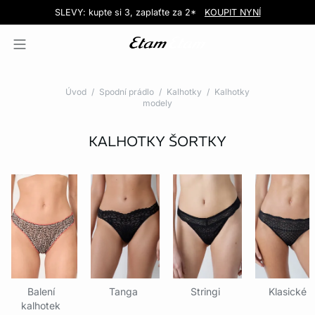
Love EDIT: podprsenka + kalhotky za 999 Kč
SLEVY: kupte si 3, zaplaťte za 2*
Doručení do obchodu zdarma!
KOUPIT NYNÍ
KOUPIT NYNÍ
Úvod
Spodní prádlo
Kalhotky
Kalhotky
modely
KALHOTKY ŠORTKY
Balení
Tanga
Stringi
Klasické
kalhotek