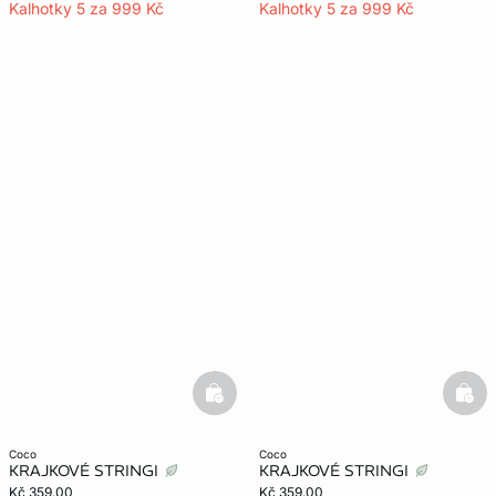
Kalhotky 5 za 999 Kč
Kalhotky 5 za 999 Kč
basketfull
bask
coco
coco
KRAJKOVÉ STRINGI
KRAJKOVÉ STRINGI
Kč 359.00
Kč 359.00