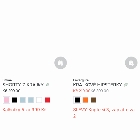
basketfull
bask
emma
envergure
SHORTY Z KRAJKY
KRAJKOVÉ HIPSTERKY
Kč 299.00
Kč 219.00
Kč 399.00
Kalhotky 5 za 999 Kč
SLEVY Kupte si 3, zaplaťte za
2