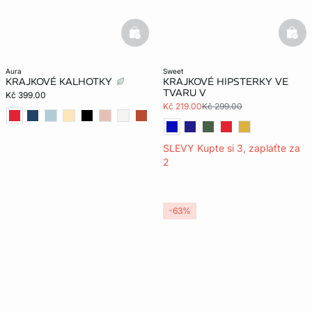
basketfull
bask
aura
sweet
KRAJKOVÉ KALHOTKY
KRAJKOVÉ HIPSTERKY VE
TVARU V
Kč 399.00
Kč 219.00
Kč 299.00
SLEVY Kupte si 3, zaplaťte za
2
-63%