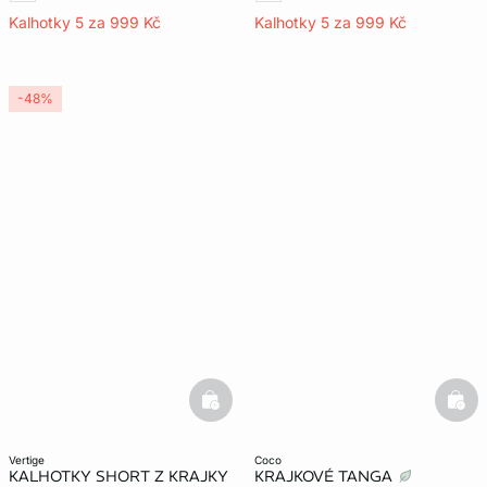
Kalhotky 5 za 999 Kč
Kalhotky 5 za 999 Kč
-48%
basketfull
bask
vertige
coco
KALHOTKY SHORT Z KRAJKY
KRAJKOVÉ TANGA