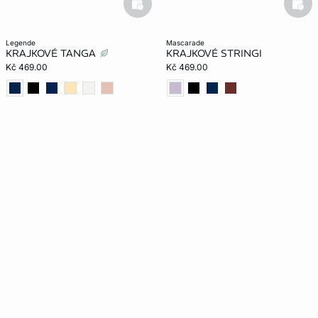
basketfull
bask
legende
mascarade
KRAJKOVÉ TANGA
KRAJKOVÉ STRINGI
Kč 469.00
Kč 469.00