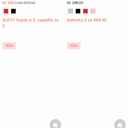
Kč 299.00
Kč 579.00
Kč 299.00
SLEVY Kupte si 3, zaplaťte za
Kalhotky 5 za 999 Kč
2
-63%
-63%
basketfull
bask