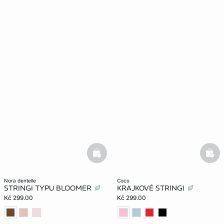
basketfull
bask
nora dentelle
coco
STRINGI TYPU BLOOMER
KRAJKOVÉ STRINGI
Kč 299.00
Kč 299.00