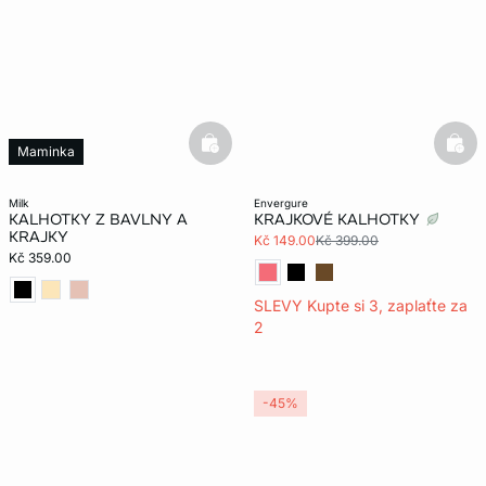
basketfull
bask
Maminka
milk
envergure
KALHOTKY Z BAVLNY A
KRAJKOVÉ KALHOTKY
KRAJKY
Kč 149.00
Kč 399.00
Kč 359.00
SLEVY Kupte si 3, zaplaťte za
2
-45%