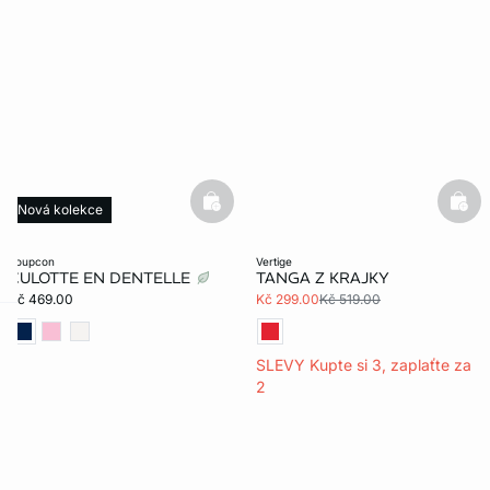
basketfull
bask
Nová kolekce
soupcon
vertige
CULOTTE EN DENTELLE
TANGA Z KRAJKY
Kč 469.00
Kč 299.00
Kč 519.00
-home
SLEVY Kupte si 3, zaplaťte za
2