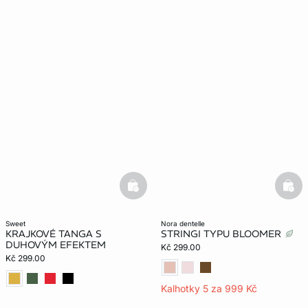
basketfull
bask
sweet
nora dentelle
KRAJKOVÉ TANGA S
STRINGI TYPU BLOOMER
DUHOVÝM EFEKTEM
Kč 299.00
Kč 299.00
Kalhotky 5 za 999 Kč