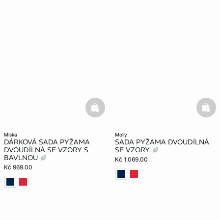
basketfull
bask
miska
molly
DÁRKOVÁ SADA PYŽAMA
SADA PYŽAMA DVOUDÍLNÁ
DVOUDÍLNÁ SE VZORY S
SE VZORY
BAVLNOU
Kč 1,069.00
Kč 969.00