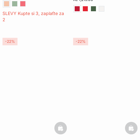
SLEVY Kupte si 3, zaplaťte za
2
-22%
-22%
basketfull
bask