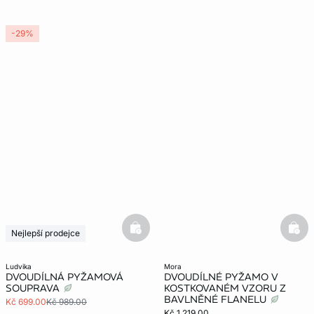
-29%
basketfull
bask
Nejlepší prodejce
ludvika
mora
DVOUDÍLNÁ PYŽAMOVÁ
DVOUDÍLNÉ PYŽAMO V
SOUPRAVA
KOSTKOVANÉM VZORU Z
BAVLNĚNÉ FLANELU
Kč 699.00
Kč 989.00
Kč 1,219.00