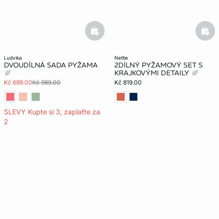
basketfull
bask
ludvika
nettie
DVOUDÍLNÁ SADA PYŽAMA
2DÍLNÝ PYŽAMOVÝ SET S
KRAJKOVÝMI DETAILY
Kč 699.00
Kč 989.00
Kč 819.00
SLEVY Kupte si 3, zaplaťte za
2