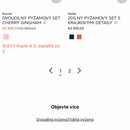
basketfull
bask
bonnie
nettie
DVOUDÍLNÝ PYŽAMOVÝ SET
2DÍLNÝ PYŽAMOVÝ SET S
CHERRY GINGHAM
KRAJKOVÝMI DETAILY
Kč 699.00
Kč 969.00
Kč 819.00
SLEVY Kupte si 3, zaplaťte za
2
1
2
Objevte více
Dvoudílná pyžama
Třídílná pyžama