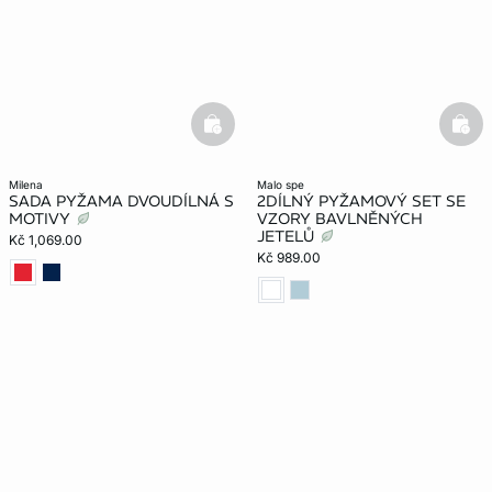
basketfull
bask
milena
malo spe
SADA PYŽAMA DVOUDÍLNÁ S
2DÍLNÝ PYŽAMOVÝ SET SE
MOTIVY
VZORY BAVLNĚNÝCH
JETELŮ
Kč 1,069.00
Kč 989.00