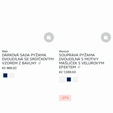
basketfull
bask
malo
massyla
DÁRKOVÁ SADA PYŽAMA
SOUPRAVA PYŽAMA
DVOUDÍLNÁ SE SRDÍČKOVÝM
DVOUDÍLNÁ S MOTIVY
VZOREM Z BAVLNY
MAŠLIČEK S VELÚROVÝM
EFEKTEM
Kč 969.00
Kč 1,069.00
-27%