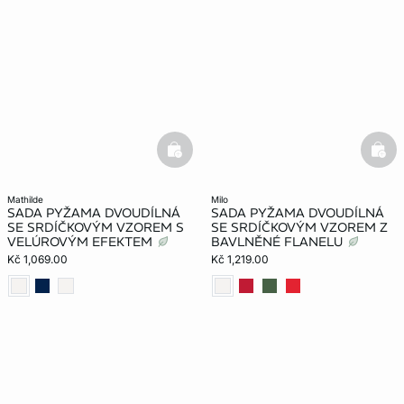
basketfull
bask
mathilde
milo
SADA PYŽAMA DVOUDÍLNÁ
SADA PYŽAMA DVOUDÍLNÁ
SE SRDÍČKOVÝM VZOREM S
SE SRDÍČKOVÝM VZOREM Z
VELÚROVÝM EFEKTEM
BAVLNĚNÉ FLANELU
Kč 1,069.00
Kč 1,219.00