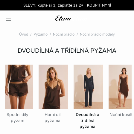
Love EDIT: podprsenka + kalhotky za 999 Kč
SLEVY: kupte si 3, zaplaťte za 2*
Doručení do obchodu zdarma!
KOUPIT NYNÍ
KOUPIT NYNÍ
Úvod
Pyžamo
Noční prádlo
Noční prádlo modely
DVOUDÍLNÁ A TŘÍDÍLNÁ PYŽAMA
Spodní díly
Horní díl
Dvoudílná a
Noční košilk
pyžam
pyžama
třídílná
pyžama