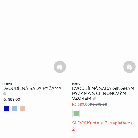
basketfull
bask
ludvik
berry
DVOUDÍLNÁ SADA PYŽAMA
DVOUDÍLNÁ SADA GINGHAM
PYŽAMA S CITRONOVÝM
VZOREM
Kč 989.00
Kč 599.00
Kč 819.00
SLEVY Kupte si 3, zaplaťte za
2