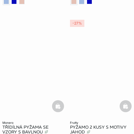
-27%
basketfull
bask
monero
frutty
TŘÍDÍLNÁ PYŽAMA SE
PYŽAMO 2 KUSY S MOTIVY
VZORY S BAVLNOU
JAHOD