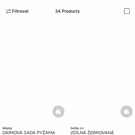
Filtrovat
34
Products
i
-home
basketfull
bask
miskita
nettie ml
DÁRKOVÁ SADA PYŽAMA
2DÍLNÁ ŽEBROVANÁ