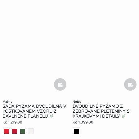
basketfull
bask
malmo
nettie
SADA PYŽAMA DVOUDÍLNÁ V
DVOUDÍLNÉ PYŽAMO Z
KOSTKOVANÉM VZORU Z
ŽEBROVANÉ PLETENINY S
BAVLNĚNÉ FLANELU
KRAJKOVÝMI DETAILY
Kč 1,219.00
Kč 1,099.00