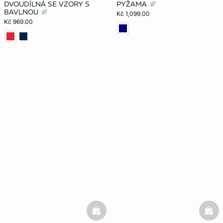
DVOUDÍLNÁ SE VZORY S
PYŽAMA
BAVLNOU
Kč 1,099.00
Kč 969.00
basketfull
bask