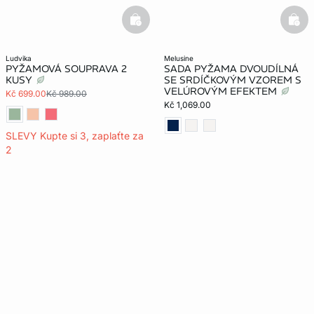
basketfull
bask
ludvika
melusine
PYŽAMOVÁ SOUPRAVA 2
SADA PYŽAMA DVOUDÍLNÁ
KUSY
SE SRDÍČKOVÝM VZOREM S
VELÚROVÝM EFEKTEM
Kč 699.00
Kč 989.00
Kč 1,069.00
SLEVY Kupte si 3, zaplaťte za
2