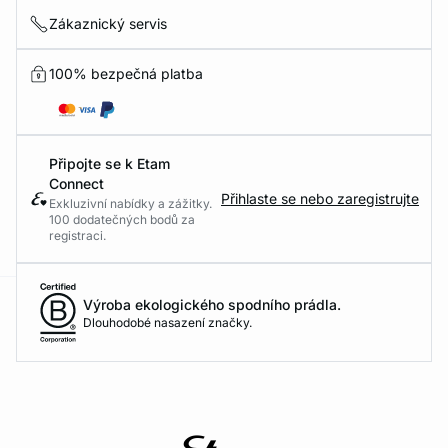
Zákaznický servis
100% bezpečná platba
Připojte se k Etam
Connect
Přihlaste se nebo zaregistrujte
Exkluzivní nabídky a zážitky.
100 dodatečných bodů za
registraci.
Výroba ekologického spodního prádla.
-home
Dlouhodobé nasazení značky.