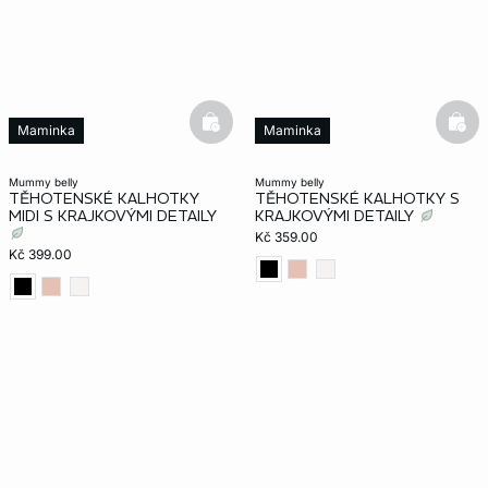
basketfull
bask
Maminka
Maminka
mummy belly
mummy belly
TĚHOTENSKÉ KALHOTKY
TĚHOTENSKÉ KALHOTKY S
MIDI S KRAJKOVÝMI DETAILY
KRAJKOVÝMI DETAILY
Kč 359.00
Kč 399.00