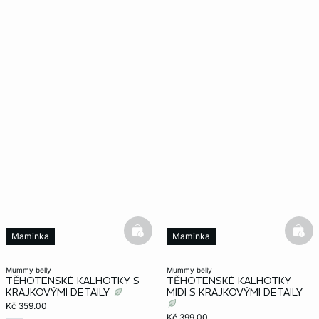
basketfull
bask
Maminka
Maminka
mummy belly
mummy belly
TĚHOTENSKÉ KALHOTKY S
TĚHOTENSKÉ KALHOTKY
KRAJKOVÝMI DETAILY
MIDI S KRAJKOVÝMI DETAILY
Kč 359.00
Kč 399.00