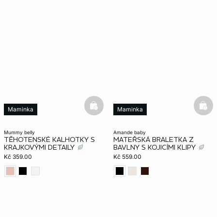
basketfull
bask
Maminka
Maminka
mummy belly
amande baby
TĚHOTENSKÉ KALHOTKY S
MATEŘSKÁ BRALETKA Z
KRAJKOVÝMI DETAILY
BAVLNY S KOJICÍMI KLIPY
Kč 359.00
Kč 559.00