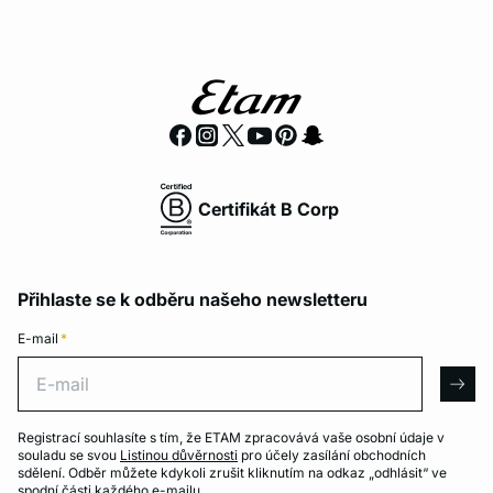
Certifikát B Corp
Přihlaste se k odběru našeho newsletteru
E-mail
*
E-mail
arro
Registrací souhlasíte s tím, že ETAM zpracovává vaše osobní údaje v
souladu se svou
Listinou důvěrnosti
pro účely zasílání obchodních
sdělení. Odběr můžete kdykoli zrušit kliknutím na odkaz „odhlásit“ ve
spodní části každého e-mailu.