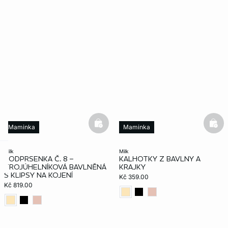
basketfull
bask
Maminka
Maminka
milk
milk
PODPRSENKA Č. 8 –
KALHOTKY Z BAVLNY A
-home
TROJÚHELNÍKOVÁ BAVLNĚNÁ
KRAJKY
S KLIPSY NA KOJENÍ
Kč 359.00
Kč 819.00