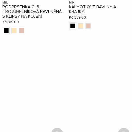
milk
milk
PODPRSENKA Č. 8 –
KALHOTKY Z BAVLNY A
TROJÚHELNÍKOVÁ BAVLNĚNÁ
KRAJKY
S KLIPSY NA KOJENÍ
Kč 359.00
Kč 819.00