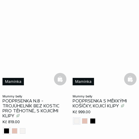
basketfull
bask
Maminka
Maminka
mummy belly
mummy belly
PODPRSENKA N.8 -
PODPRSENKA S MĚKKÝMI
TROJÚHELNÍK BEZ KOSTIC
KOŠÍČKY, KOJICÍ KLIPY
PRO TĚHOTNÉ, S KOJICÍMI
Kč 999.00
KLIPY
Kč 819.00