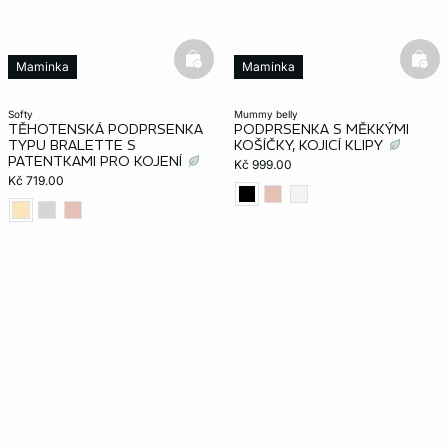
basketfull
bask
Maminka
Maminka
softy
mummy belly
TĚHOTENSKÁ PODPRSENKA
PODPRSENKA S MĚKKÝMI
TYPU BRALETTE S
KOŠÍČKY, KOJICÍ KLIPY
PATENTKAMI PRO KOJENÍ
Kč 999.00
Kč 719.00