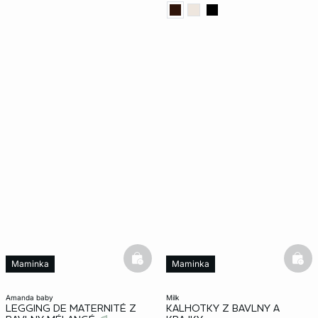
basketfull
bask
Maminka
Maminka
amanda baby
milk
LEGGING DE MATERNITÉ Z
KALHOTKY Z BAVLNY A