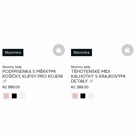
basketfull
bask
Maminka
Maminka
mummy belly
mummy belly
PODPRSENKA S MĚKKÝMI
TĚHOTENSKÉ MIDI
KOŠÍČKY, KLIPSY PRO KOJENÍ
KALHOTKY S KRAJKOVÝMI
DETAILY
Kč 999.00
Kč 399.00