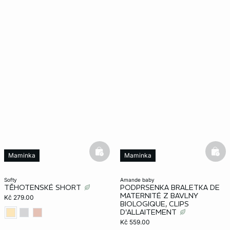
basketfull
bask
Maminka
Maminka
softy
amande baby
TĚHOTENSKÉ SHORT
PODPRSENKA BRALETKA DE
MATERNITÉ Z BAVLNY
Kč 279.00
BIOLOGIQUE, CLIPS
D'ALLAITEMENT
Kč 559.00