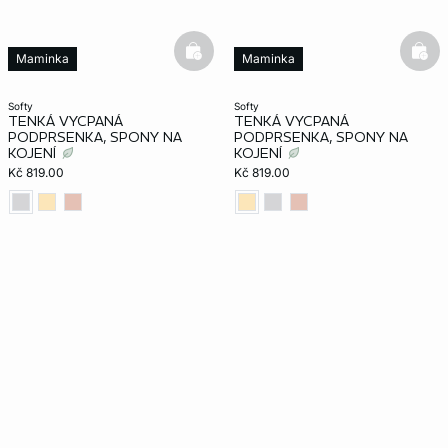
basketfull
bask
Maminka
Maminka
softy
softy
TENKÁ VYCPANÁ
TENKÁ VYCPANÁ
PODPRSENKA, SPONY NA
PODPRSENKA, SPONY NA
KOJENÍ
KOJENÍ
Kč 819.00
Kč 819.00