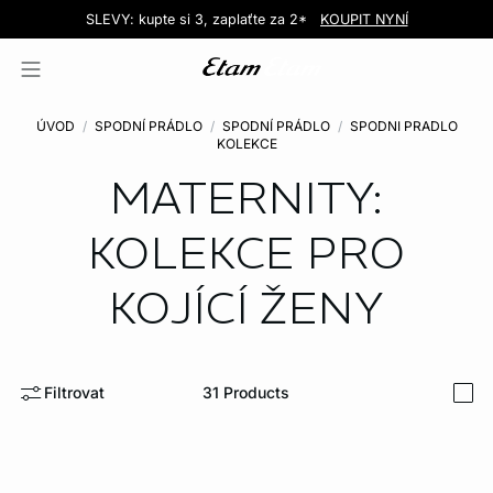
Love EDIT: podprsenka + kalhotky za 999 Kč
SLEVY: kupte si 3, zaplaťte za 2*
Doručení do obchodu zdarma!
KOUPIT NYNÍ
KOUPIT NYNÍ
ÚVOD
SPODNÍ PRÁDLO
SPODNÍ PRÁDLO
SPODNI PRADLO
KOLEKCE
MATERNITY:
KOLEKCE PRO
KOJÍCÍ ŽENY
Filtrovat
31
Products
i