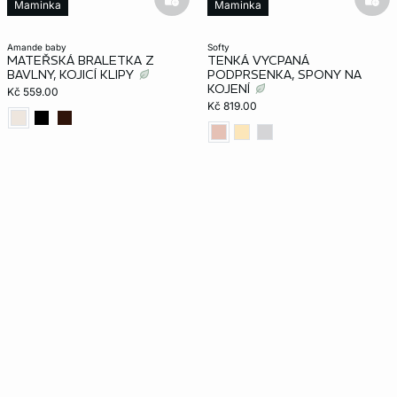
basketfull
bask
Maminka
Maminka
amande baby
softy
MATEŘSKÁ BRALETKA Z
TENKÁ VYCPANÁ
BAVLNY, KOJICÍ KLIPY
PODPRSENKA, SPONY NA
KOJENÍ
Kč 559.00
Kč 819.00