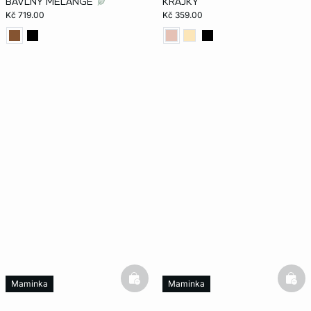
BAVLNY MÉLANGÉ
KRAJKY
Kč 719.00
Kč 359.00
basketfull
bask
Maminka
Maminka