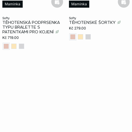
basketfull
bask
Maminka
Maminka
softy
softy
TĚHOTENSKÁ PODPRSENKA
TĚHOTENSKÉ ŠORTKY
TYPU BRALETTE S
Kč 279.00
PATENTKAMI PRO KOJENÍ
Kč 719.00