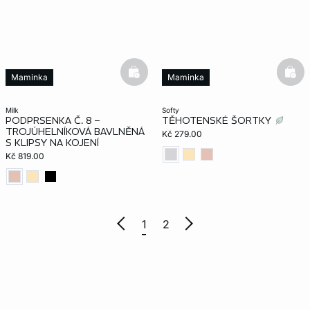
basketfull
bask
Maminka
Maminka
milk
softy
PODPRSENKA Č. 8 –
TĚHOTENSKÉ ŠORTKY
TROJÚHELNÍKOVÁ BAVLNĚNÁ
Kč 279.00
S KLIPSY NA KOJENÍ
Kč 819.00
1
2