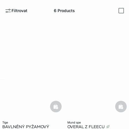
Filtrovat
6
Products
i
-home
basketfull
bask
tige
mund spe
BAVLNĚNÝ PYŽAMOVÝ
OVERAL Z FLEECU