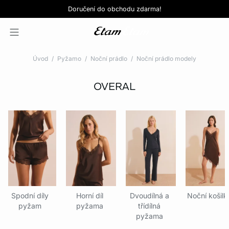
Love EDIT: podprsenka + kalhotky za 999 Kč
SLEVY: kupte si 3, zaplaťte za 2*
Doručení do obchodu zdarma!
KOUPIT NYNÍ
KOUPIT NYNÍ
Úvod
Pyžamo
Noční prádlo
Noční prádlo modely
OVERAL
Spodní díly
Horní díl
Dvoudílná a
Noční košilk
pyžam
pyžama
třídílná
pyžama