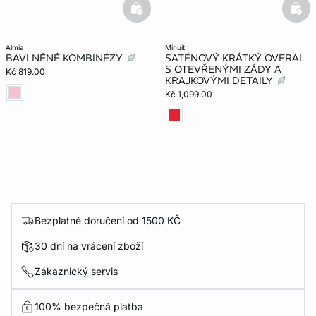
basketfull
bask
almia
minuit
BAVLNĚNÉ KOMBINÉZY
SATÉNOVÝ KRÁTKÝ OVERAL
S OTEVŘENÝMI ZÁDY A
Kč 819.00
KRAJKOVÝMI DETAILY
Kč 1,099.00
Bezplatné doručení od 1500 KČ
30 dní na vrácení zboží
Zákaznický servis
100% bezpečná platba