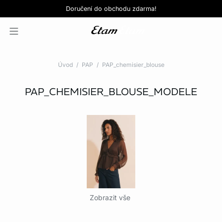
Love EDIT: podprsenka + kalhotky za 999 Kč
SLEVY: kupte si 3, zaplaťte za 2*
Doručení do obchodu zdarma!
KOUPIT NYNÍ
KOUPIT NYNÍ
Úvod
PAP
PAP_chemisier_blouse
PAP_CHEMISIER_BLOUSE_MODELE
Zobrazit vše