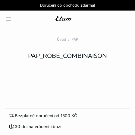
Love EDIT: podprsenka + kalhotky za 999 Kč
SLEVY: kupte si 3, zaplaťte za 2*
Doručení do obchodu zdarma!
KOUPIT NYNÍ
KOUPIT NYNÍ
Úvod
PAP
PAP_ROBE_COMBINAISON
Bezplatné doručení od 1500 KČ
30 dní na vrácení zboží