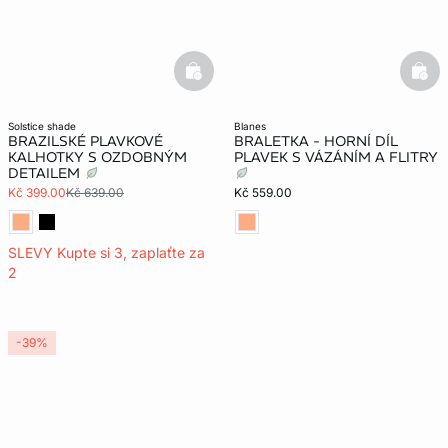
basketfull
bask
solstice shade
blanes
BRAZILSKÉ PLAVKOVÉ
BRALETKA - HORNÍ DÍL
KALHOTKY S OZDOBNÝM
PLAVEK S VÁZÁNÍM A FLITRY
DETAILEM
Kč 399.00
Kč 639.00
Kč 559.00
SLEVY Kupte si 3, zaplaťte za
2
-39%