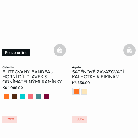
basketfull
bask
Pouze online
celestio
agulla
FLITROVANÝ BANDEAU
SATÉNOVÉ ZAVAZOVACÍ
HORNÍ DÍL PLAVEK S
KALHOTKY K BIKINÁM
ODNÍMATELNÝMI RAMÍNKY
Kč 559.00
Kč 1,099.00
-29%
-33%