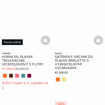
basketfull
bask
Pouze online
celestio
agulla
HORNÍ DÍL PLAVEK
SATÉNOVÝ VRCHNÍ DÍL
TROJÚHELNÍK
PLAVEK BRALETTE S
VÍCEPOLOHOVÝ S FLITRY
VYJÍMATELNÝMI
VYCPÁVKAMI
Kč 499.00
Kč 819.00
Kč 819.00
SLEVY Kupte si 3, zaplaťte za
2
-44%