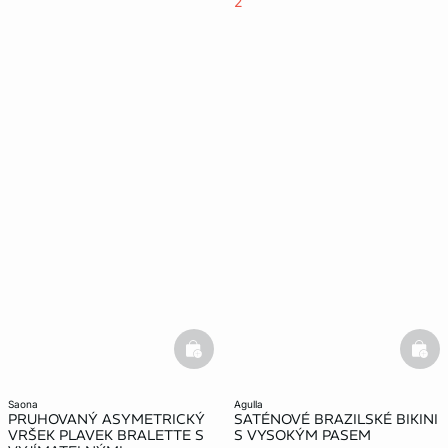
2
basketfull
bask
saona
agulla
PRUHOVANÝ ASYMETRICKÝ
SATÉNOVÉ BRAZILSKÉ BIKINI
VRŠEK PLAVEK BRALETTE S
S VYSOKÝM PASEM