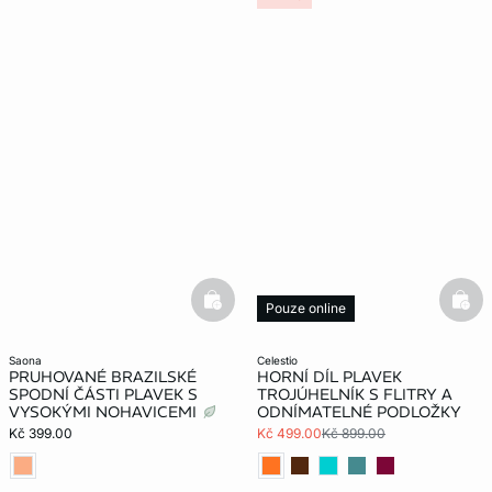
basketfull
bask
Pouze online
saona
celestio
PRUHOVANÉ BRAZILSKÉ
HORNÍ DÍL PLAVEK
SPODNÍ ČÁSTI PLAVEK S
TROJÚHELNÍK S FLITRY A
VYSOKÝMI NOHAVICEMI
ODNÍMATELNÉ PODLOŽKY
Kč 399.00
Kč 499.00
Kč 899.00