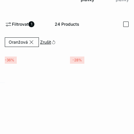
Filtrovat
24
Products
1
i
Currently Refined by Barva: Oranžová
Zrušit
Oranžová
-36%
-28%
-home