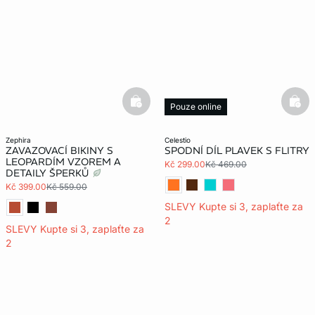
basketfull
bask
Pouze online
zephira
celestio
ZAVAZOVACÍ BIKINY S
SPODNÍ DÍL PLAVEK S FLITRY
LEOPARDÍM VZOREM A
Kč 299.00
Kč 469.00
DETAILY ŠPERKŮ
Kč 399.00
Kč 559.00
SLEVY Kupte si 3, zaplaťte za
2
SLEVY Kupte si 3, zaplaťte za
2