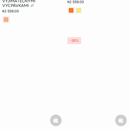
VYJÍMATELNÝMI
Kč 559.00
VYCPÁVKAMI
Kč 559.00
-38%
basketfull
bask