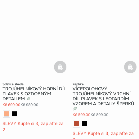
basketfull
bask
solstice shade
zephira
TROJÚHELNÍKOVÝ HORNÍ DÍL
VÍCEPOLOHOVÝ
PLAVEK S OZDOBNÝM
TROJÚHELNÍKOVÝ VRCHNÍ
DETAILEM
DÍL PLAVEK S LEOPARDÍM
VZOREM A DETAILY ŠPERKŮ
Kč 699.00
Kč 989.00
Kč 599.00
Kč 899.00
SLEVY Kupte si 3, zaplaťte za
2
SLEVY Kupte si 3, zaplaťte za