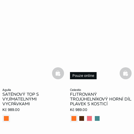
basketfull
bask
Pouze online
agulla
celestio
SATÉNOVÝ TOP S
FLITROVANÝ
VYJÍMATELNÝMI
TROJÚHELNÍKOVÝ HORNÍ DÍL
VYCPÁVKAMI
PLAVEK S KOSTICÍ
Kč 989.00
Kč 989.00