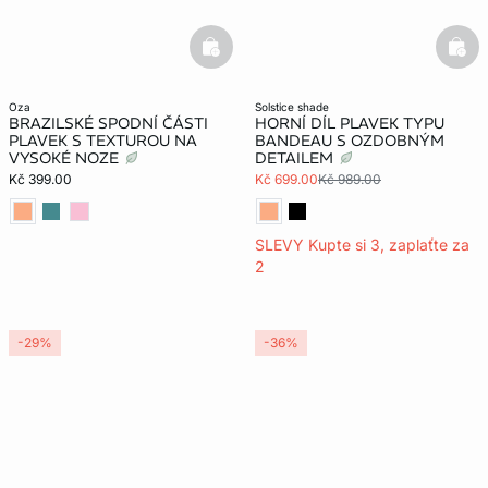
basketfull
bask
oza
solstice shade
BRAZILSKÉ SPODNÍ ČÁSTI
HORNÍ DÍL PLAVEK TYPU
PLAVEK S TEXTUROU NA
BANDEAU S OZDOBNÝM
VYSOKÉ NOZE
DETAILEM
Kč 399.00
Kč 699.00
Kč 989.00
SLEVY Kupte si 3, zaplaťte za
2
-29%
-36%