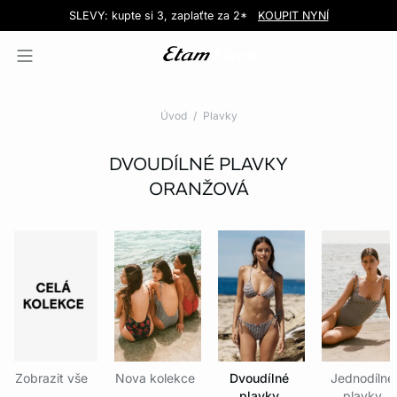
Love EDIT: podprsenka + kalhotky za 999 Kč
SLEVY: kupte si 3, zaplaťte za 2*
Doručení do obchodu zdarma!
KOUPIT NYNÍ
KOUPIT NYNÍ
Úvod
Plavky
DVOUDÍLNÉ PLAVKY
ORANŽOVÁ
Zobrazit vše
Nova kolekce
Dvoudílné
Jednodílné
plavky
plavky