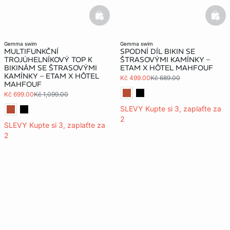
basketfull
bask
gemma swim
gemma swim
MULTIFUNKČNÍ
SPODNÍ DÍL BIKIN SE
TROJÚHELNÍKOVÝ TOP K
ŠTRASOVÝMI KAMÍNKY –
BIKINÁM SE ŠTRASOVÝMI
ETAM X HÔTEL MAHFOUF
KAMÍNKY – ETAM X HÔTEL
Kč 499.00
Kč 689.00
MAHFOUF
Kč 699.00
Kč 1,099.00
SLEVY Kupte si 3, zaplaťte za
2
SLEVY Kupte si 3, zaplaťte za
2