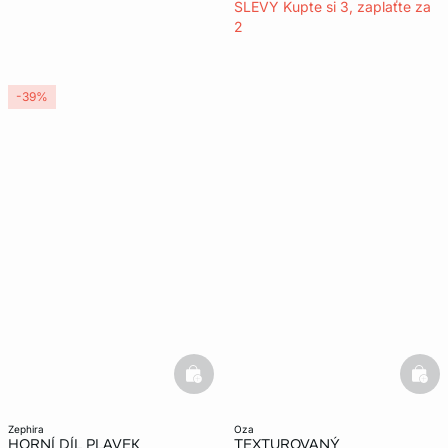
SLEVY Kupte si 3, zaplaťte za
2
-39%
basketfull
bask
zephira
oza
HORNÍ DÍL PLAVEK
TEXTUROVANÝ