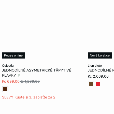
Pouze online
Nová kolekce
Přidat do košíku
Přidat do košík
celestia
lien d ete
JEDNODÍLNÉ ASYMETRICKÉ TŘPYTIVÉ
JEDNODÍLNÉ 
36
38
40
36
PLAVKY
Kč 2,069.00
Kč 699.00
Kč 1,269.00
SLEVY Kupte si 3, zaplaťte za 2