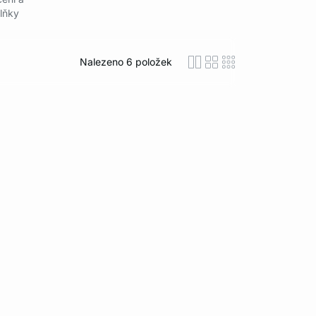
lňky
Nalezeno
6
položek
icon-layout-detaile
icon-layout-class
icon-layout-m