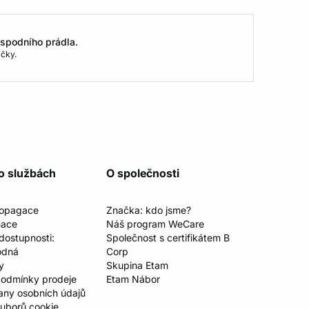
spodního prádla.
čky.
o službách
O společnosti
ropagace
Značka: kdo jsme?
mace
Náš program WeCare
 dostupnosti:
Společnost s certifikátem B
odná
Corp
y
Skupina Etam
odmínky prodeje
Etam Nábor
any osobních údajů
ouborů cookie