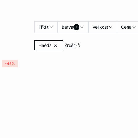
Třídit
Barva
Velikost
Cena
1
Currently Refined by Barva: Hnědá
Zrušit
Hnědá
-45%