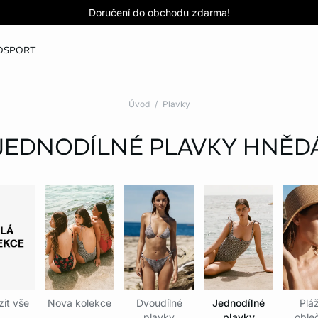
Love EDIT: podprsenka + kalhotky za 999 Kč
SLEVY: kupte si 3, zaplaťte za 2*
KOUPIT NYNÍ
KOUPIT NYNÍ
O
SPORT
Úvod
Plavky
JEDNODÍLNÉ PLAVKY
HNĚD
it vše
Nova kolekce
Dvoudílné
Jednodílné
Plá
plavky
plavky
obleč