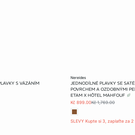
u
Přidat do košíku
nereides
PLAVKY S VÁZÁNÍM
JEDNODÍLNÉ PLAVKY SE SAT
38
40
42
38
40
42
POVRCHEM A OZDOBNÝMI PER
ETAM X HÔTEL MAHFOUF
Kč 899.00
Kč 1,769.00
SLEVY Kupte si 3, zaplaťte za 2