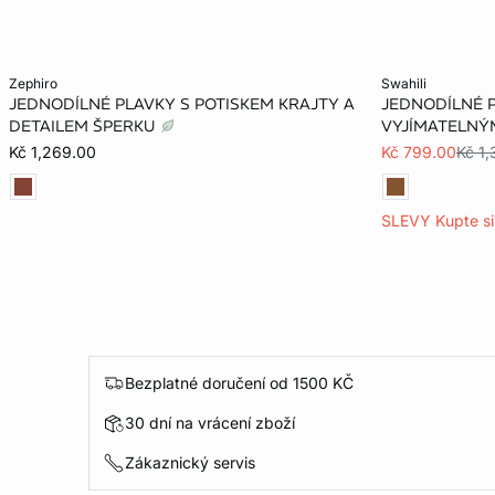
Přidat do košíku
Přidat do košík
zephiro
swahili
JEDNODÍLNÉ PLAVKY S POTISKEM KRAJTY A
JEDNODÍLNÉ P
34
36
38
36
DETAILEM ŠPERKU
VYJÍMATELNÝ
Kč 1,269.00
Kč 799.00
Kč 1
SLEVY Kupte si 
Bezplatné doručení od 1500 KČ
30 dní na vrácení zboží
Zákaznický servis