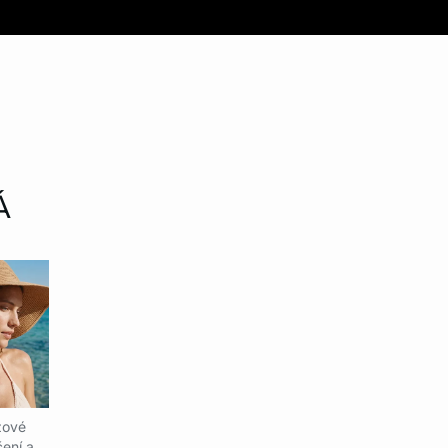
Á
žové
ení a