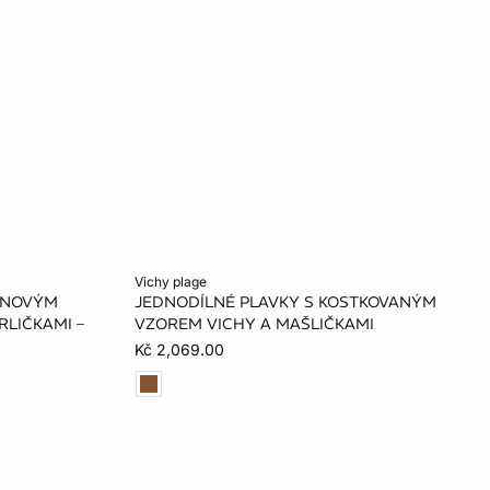
Přidat do košíku
vichy plage
ÉNOVÝM
JEDNODÍLNÉ PLAVKY S KOSTKOVANÝM
38
40
42
LIČKAMI –
VZOREM VICHY A MAŠLIČKAMI
Kč 2,069.00