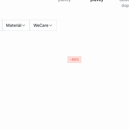
dop
Materiál
WeCare
-49%