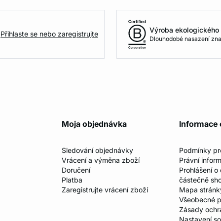
Výroba ekologického 
Přihlaste se nebo zaregistrujte
Dlouhodobé nasazení zna
Moja objednávka
Informace 
Sledování objednávky
Podmínky p
Vrácení a výměna zboží
Právní infor
Doručení
Prohlášení o
Platba
částečně sh
Zaregistrujte vrácení zboží
Mapa stránk
Všeobecné p
Zásady ochr
Nastavení s