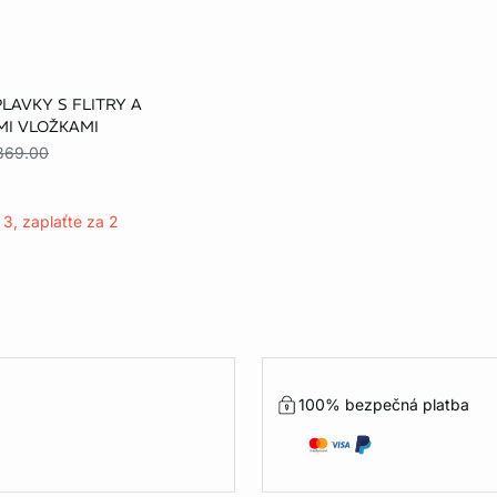
u
LAVKY S FLITRY A
MI VLOŽKAMI
,369.00
3, zaplaťte za 2
100% bezpečná platba