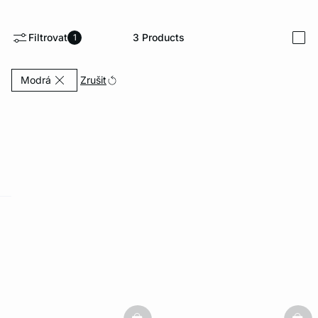
Filtrovat
3
Products
1
i
Currently Refined by Barva: Modrá
Zrušit
Modrá
-home