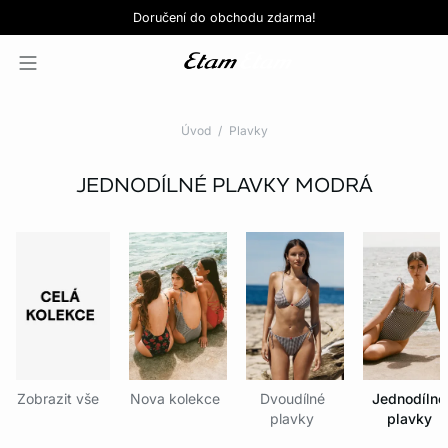
Love EDIT: podprsenka + kalhotky za 999 Kč
SLEVY: kupte si 3, zaplaťte za 2*
Doručení do obchodu zdarma!
KOUPIT NYNÍ
KOUPIT NYNÍ
Úvod
Plavky
JEDNODÍLNÉ PLAVKY
MODRÁ
Zobrazit vše
Nova kolekce
Dvoudílné
Jednodílné
plavky
plavky