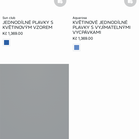
basketfull
bask
sun club
aquarosa
JEDNODÍLNÉ PLAVKY S
KVĚTINOVÉ JEDNODÍLNÉ
KVĚTINOVÝM VZOREM
PLAVKY S VYJÍMATELNÝMI
VYCPÁVKAMI
Kč 1,369.00
Kč 1,369.00