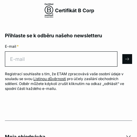
Certifikát B Corp
Přihlaste se k odběru našeho newsletteru
E-mail
*
E-mail
arro
Registrací souhlasíte s tím, že ETAM zpracovává vaše osobní údaje v
souladu se svou
Listinou důvěrnosti
pro účely zasílání obchodních
sdělení. Odběr můžete kdykoli zrušit kliknutím na odkaz „odhlásit“ ve
spodní části každého e-mailu.
Moja objednávka