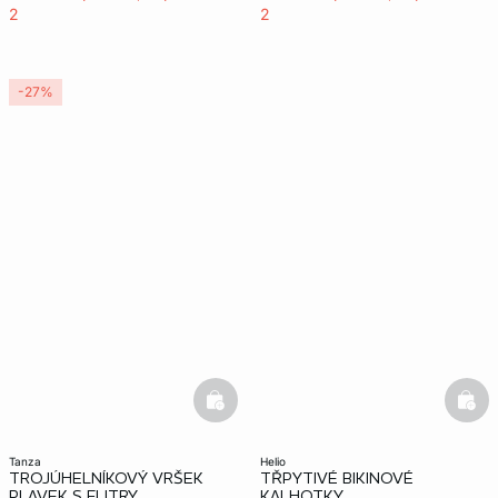
2
2
-27%
basketfull
bask
tanza
helio
TROJÚHELNÍKOVÝ VRŠEK
TŘPYTIVÉ BIKINOVÉ
PLAVEK S FLITRY
KALHOTKY