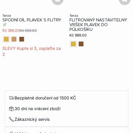
basketfull
bask
tanza
tanza
SPODNÍ DÍL PLAVEK S FLITRY
FLITROVANÝ NASTAVITELNÝ
VRŠEK PLAVEK DO
PŮLKOŠÍKU
Kč 399.00
Kč 559.00
Kč 989.00
SLEVY Kupte si 3, zaplaťte za
2
Bezplatné doručení od 1500 KČ
30 dní na vrácení zboží
Zákaznický servis