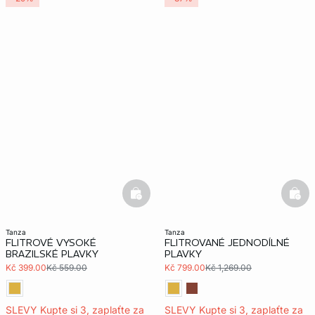
basketfull
bask
tanza
tanza
FLITROVÉ VYSOKÉ
FLITROVANÉ JEDNODÍLNÉ
BRAZILSKÉ PLAVKY
PLAVKY
Kč 399.00
Kč 559.00
Kč 799.00
Kč 1,269.00
SLEVY Kupte si 3, zaplaťte za
SLEVY Kupte si 3, zaplaťte za