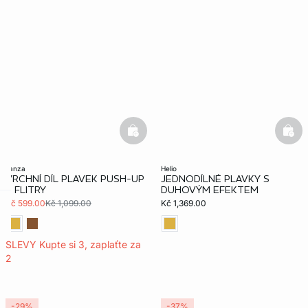
basketfull
bask
tanza
helio
VRCHNÍ DÍL PLAVEK PUSH-UP
JEDNODÍLNÉ PLAVKY S
S FLITRY
DUHOVÝM EFEKTEM
Kč 599.00
Kč 1,099.00
Kč 1,369.00
-home
SLEVY Kupte si 3, zaplaťte za
2
-29%
-37%