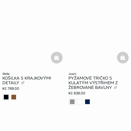
basketfull
bask
stella
joani
KOŠILKA S KRAJKOVÝMI
PYŽAMOVÉ TRIČKO S
DETAILY
KULATÝM VÝSTŘIHEM Z
ŽEBROVANÉ BAVLNY
Kč 769.00
Kč 639.00