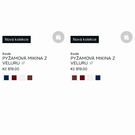
basketfull
bask
Nová kolekce
Nová kolekce
basile
basile
PYŽAMOVÁ MIKINA Z
PYŽAMOVÁ MIKINA Z
VELURU
VELURU
Kč 819.00
Kč 819.00