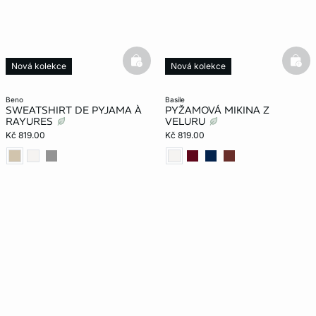
basketfull
bask
Nová kolekce
Nová kolekce
beno
basile
SWEATSHIRT DE PYJAMA À
PYŽAMOVÁ MIKINA Z
RAYURES
VELURU
Kč 819.00
Kč 819.00