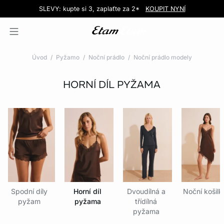
Love EDIT: podprsenka + kalhotky za 999 Kč
SLEVY: kupte si 3, zaplaťte za 2*
Doručení do obchodu zdarma!
KOUPIT NYNÍ
KOUPIT NYNÍ
Úvod
Pyžamo
Noční prádlo
Noční prádlo modely
HORNÍ DÍL PYŽAMA
Spodní díly
Horní díl
Dvoudílná a
Noční košilk
pyžam
pyžama
třídílná
pyžama