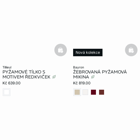
basketfull
bask
Nová kolekce
tillieul
bayron
PYŽAMOVÉ TÍLKO S
ŽEBROVANÁ PYŽAMOVÁ
MOTIVEM ŘEDKVIČEK
MIKINA
Kč 639.00
Kč 819.00