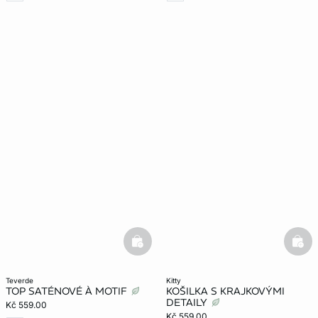
basketfull
bask
teverde
kitty
TOP SATÉNOVÉ À MOTIF
KOŠILKA S KRAJKOVÝMI
DETAILY
Kč 559.00
Kč 559.00