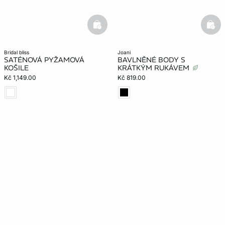
basketfull
bask
bridal bliss
joani
SATÉNOVÁ PYŽAMOVÁ
BAVLNĚNÉ BODY S
KOŠILE
KRÁTKÝM RUKÁVEM
Kč 1,149.00
Kč 819.00