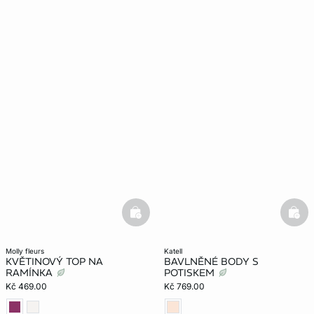
basketfull
bask
molly fleurs
katell
KVĚTINOVÝ TOP NA
BAVLNĚNÉ BODY S
RAMÍNKA
POTISKEM
Kč 469.00
Kč 769.00