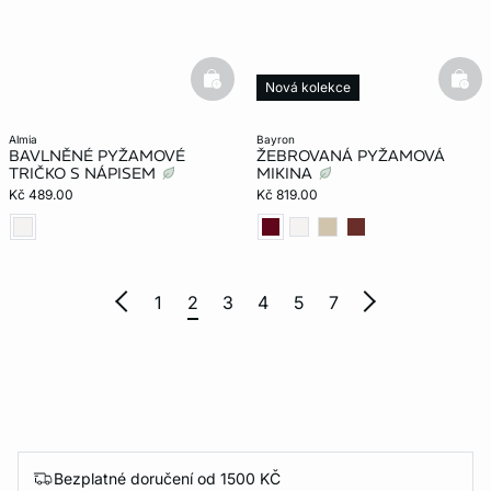
basketfull
bask
Nová kolekce
almia
bayron
BAVLNĚNÉ PYŽAMOVÉ
ŽEBROVANÁ PYŽAMOVÁ
TRIČKO S NÁPISEM
MIKINA
Kč 489.00
Kč 819.00
1
2
3
4
5
7
Bezplatné doručení od 1500 KČ