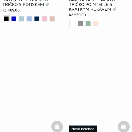
TRIČKO S POTISKEM
TRIČKO POINTELLE S
KRÁTKÝM RUKÁVEM
Kč 469.00
Kč 559.00
basketfull
bask
Nová kolekce