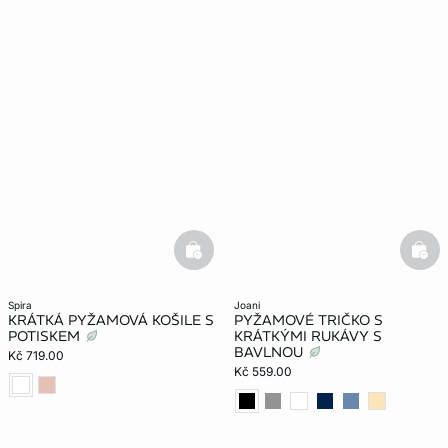
basketfull
bask
spira
joani
KRÁTKÁ PYŽAMOVÁ KOŠILE S
PYŽAMOVÉ TRIČKO S
POTISKEM
KRÁTKÝMI RUKÁVY S
BAVLNOU
Kč 719.00
Kč 559.00