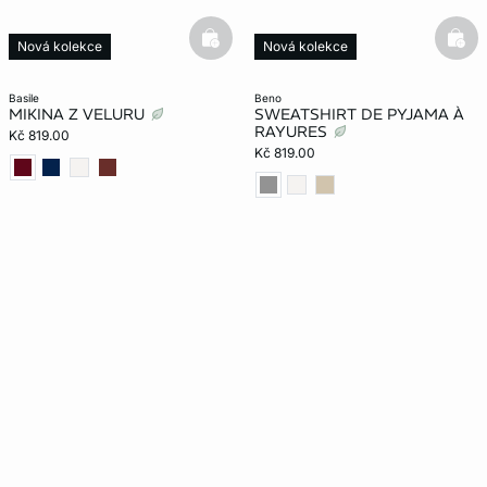
basketfull
bask
Nová kolekce
Nová kolekce
basile
beno
MIKINA Z VELURU
SWEATSHIRT DE PYJAMA À
RAYURES
Kč 819.00
Kč 819.00