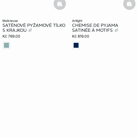
basketfull
bask
malicieuse
artlight
SATÉNOVÉ PYŽAMOVÉ TÍLKO
CHEMISE DE PYJAMA
S KRAJKOU
SATINÉE À MOTIFS
Kč 769.00
Kč 819.00