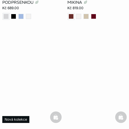
PODPRSENKOU
MIKINA
Kč 689.00
Kč 819.00
basketfull
bask
Nová kolekce