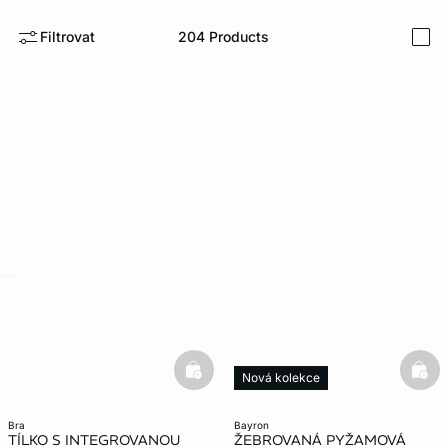
Filtrovat
204
Products
i
-home
basketfull
bask
Nová kolekce
bra
bayron
TÍLKO S INTEGROVANOU
ŽEBROVANÁ PYŽAMOVÁ