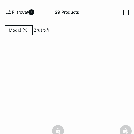
Filtrovat
29
Products
1
i
Currently Refined by Barva: Modrá
Zrušit
Modrá
-home
basketfull
bask