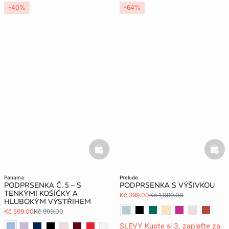
-40%
-64%
basketfull
bask
panama
prelude
PODPRSENKA Č. 5 – S
PODPRSENKA S VÝŠIVKOU
TENKÝMI KOŠÍČKY A
Kč 399.00
Kč 1,099.00
HLUBOKÝM VÝSTŘIHEM
Kč 599.00
Kč 999.00
SLEVY Kupte si 3, zaplaťte za