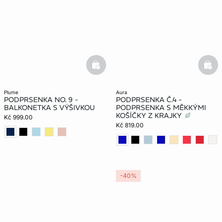
basketfull
bask
plume
aura
PODPRSENKA NO. 9 -
PODPRSENKA Č.4 -
BALKONETKA S VÝŠIVKOU
PODPRSENKA S MĚKKÝMI
KOŠÍČKY Z KRAJKY
Kč 999.00
Kč 819.00
-40%