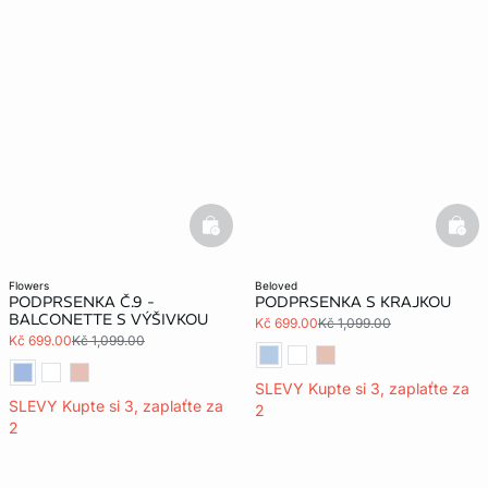
basketfull
bask
flowers
beloved
PODPRSENKA Č.9 -
PODPRSENKA S KRAJKOU
BALCONETTE S VÝŠIVKOU
Kč 699.00
Kč 1,099.00
Kč 699.00
Kč 1,099.00
SLEVY Kupte si 3, zaplaťte za
SLEVY Kupte si 3, zaplaťte za
2
2