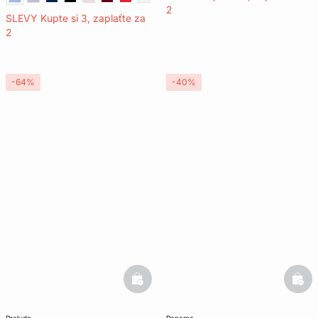
2
SLEVY Kupte si 3, zaplaťte za
2
-64%
-40%
basketfull
bask