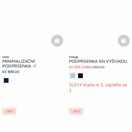
basketfull
bask
idole
volage
MINIMALIZAČNÍ
PODPRSENKA EN VÝŠIVKOU
PODPRSENKA
Kč 699.00
Kč 1,169.00
Kč 899.00
SLEVY Kupte si 3, zaplaťte za
2
-36%
-36%