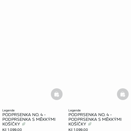
basketfull
bask
legende
legende
PODPRSENKA NO. 4 -
PODPRSENKA NO. 4 -
PODPRSENKA S MĚKKÝMI
PODPRSENKA S MĚKKÝMI
KOŠÍČKY
KOŠÍČKY
Kč 1,099.00
Kč 1,099.00