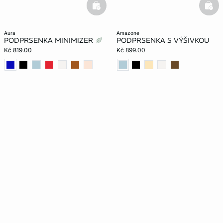
basketfull
bask
aura
amazone
PODPRSENKA MINIMIZER
PODPRSENKA S VÝŠIVKOU
Kč 819.00
Kč 899.00