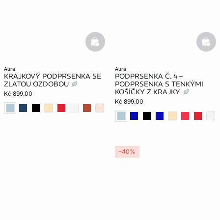
basketfull
bask
aura
aura
KRAJKOVÝ PODPRSENKA SE
PODPRSENKA Č. 4 –
ZLATOU OZDOBOU
PODPRSENKA S TENKÝMI
KOŠÍČKY Z KRAJKY
Kč 899.00
Kč 899.00
-40%