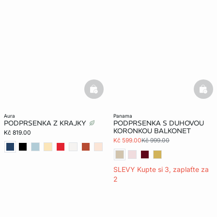
basketfull
bask
aura
panama
PODPRSENKA Z KRAJKY
PODPRSENKA S DUHOVOU
KORONKOU BALKONET
Kč 819.00
Kč 599.00
Kč 999.00
SLEVY Kupte si 3, zaplaťte za
2