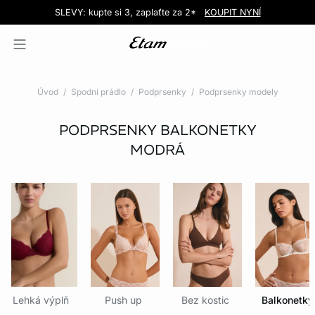
Love EDIT: podprsenka + kalhotky za 999 Kč
SLEVY: kupte si 3, zaplaťte za 2*
Doručení do obchodu zdarma!
KOUPIT NYNÍ
KOUPIT NYNÍ
Úvod
Spodní prádlo
Podprsenky
Podprsenky modely
PODPRSENKY BALKONETKY
MODRÁ
Lehká výplň
Push up
Bez kostic
Balkonetky