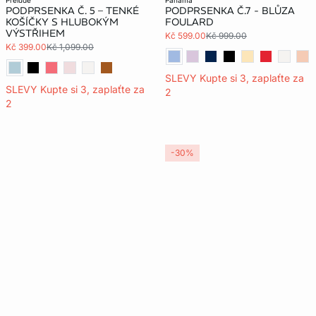
prelude
panama
PODPRSENKA Č. 5 – TENKÉ
PODPRSENKA Č.7 - BLŮZA
KOŠÍČKY S HLUBOKÝM
FOULARD
VÝSTŘIHEM
Kč 599.00
Kč 999.00
Kč 399.00
Kč 1,099.00
SLEVY Kupte si 3, zaplaťte za
SLEVY Kupte si 3, zaplaťte za
2
2
-30%