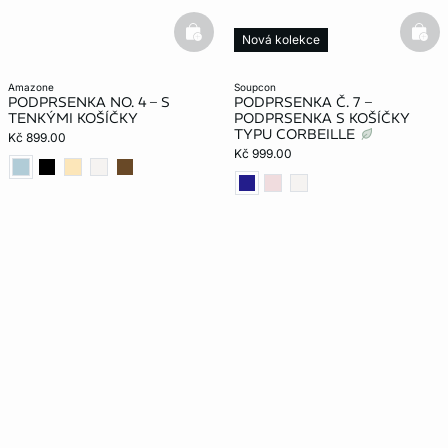
basketfull
bask
Nová kolekce
amazone
soupcon
PODPRSENKA NO. 4 – S
PODPRSENKA Č. 7 –
TENKÝMI KOŠÍČKY
PODPRSENKA S KOŠÍČKY
TYPU CORBEILLE
Kč 899.00
Kč 999.00