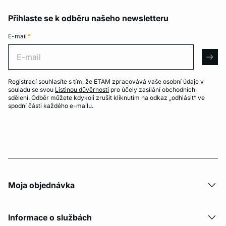
Přihlaste se k odběru našeho newsletteru
E-mail
*
E-mail
arro
Registrací souhlasíte s tím, že ETAM zpracovává vaše osobní údaje v
souladu se svou
Listinou důvěrnosti
pro účely zasílání obchodních
sdělení. Odběr můžete kdykoli zrušit kliknutím na odkaz „odhlásit“ ve
spodní části každého e-mailu.
Moja objednávka
Informace o službách