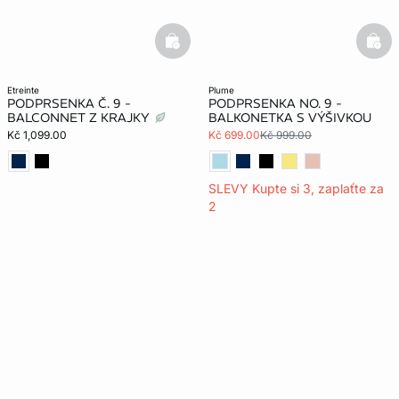
basketfull
bask
etreinte
plume
PODPRSENKA Č. 9 -
PODPRSENKA NO. 9 -
BALCONNET Z KRAJKY
BALKONETKA S VÝŠIVKOU
Kč 1,099.00
Kč 699.00
Kč 999.00
SLEVY Kupte si 3, zaplaťte za
2