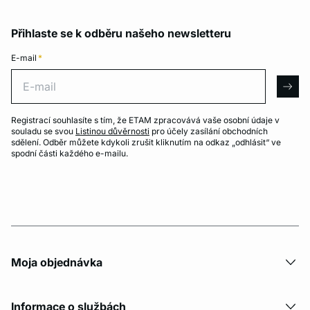
Přihlaste se k odběru našeho newsletteru
E-mail
*
E-mail
arro
Registrací souhlasíte s tím, že ETAM zpracovává vaše osobní údaje v
souladu se svou
Listinou důvěrnosti
pro účely zasílání obchodních
sdělení. Odběr můžete kdykoli zrušit kliknutím na odkaz „odhlásit“ ve
spodní části každého e-mailu.
Moja objednávka
Informace o službách