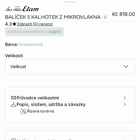
jack micro
Kč 819.00
BALÍČEK 5 KALHOTEK Z MIKROVLÁKNA
4.3
Zobrazit {0} recenzí
product.wecaretext
Barva
vícebarevné
Velikosti
Velikost
Průvodce velikostmi
Popis, složení, údržba a závazky
Řízená továrna
-home