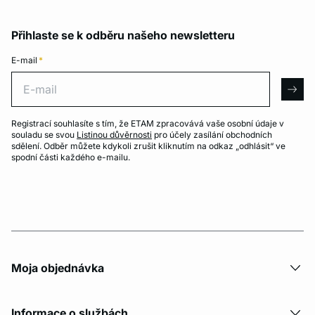
Přihlaste se k odběru našeho newsletteru
E-mail
*
E-mail
arro
Registrací souhlasíte s tím, že ETAM zpracovává vaše osobní údaje v
souladu se svou
Listinou důvěrnosti
pro účely zasílání obchodních
sdělení. Odběr můžete kdykoli zrušit kliknutím na odkaz „odhlásit“ ve
spodní části každého e-mailu.
Moja objednávka
Informace o službách