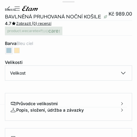
benicio
Kč 989.00
BAVLNĚNÁ PRUHOVANÁ NOČNÍ KOŠILE
4.7
Zobrazit {0} recenzí
product.wecaretext
Barva
bleu ciel
Velikosti
Velikost
Průvodce velikostmi
Popis, složení, údržba a závazky
-home