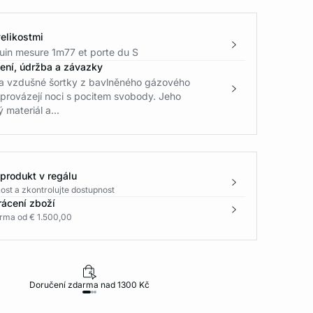
elikostmi
in mesure 1m77 et porte du S
žení, údržba a závazky
 a vzdušné šortky z bavlněného gázového
rovázejí noci s pocitem svobody. Jeho
 materiál a...
 produkt v regálu
ost a zkontrolujte dostupnost
rácení zboží
rma od € 1.500,00
Doručení zdarma nad 1300 Kč
30 dní na vr