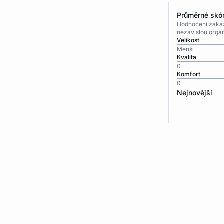
Průměrné skór
Hodnocení zákaz
nezávislou organ
Velikost
Menší
Kvalita
0
Komfort
0
Nejnovější