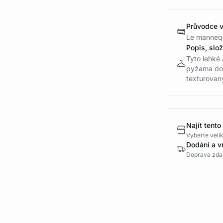
Průvodce v
Le mannequ
Popis, slo
Tyto lehké
pyžama dop
texturovaný
Najít tento
Vyberte velik
Dodání a v
Doprava zda