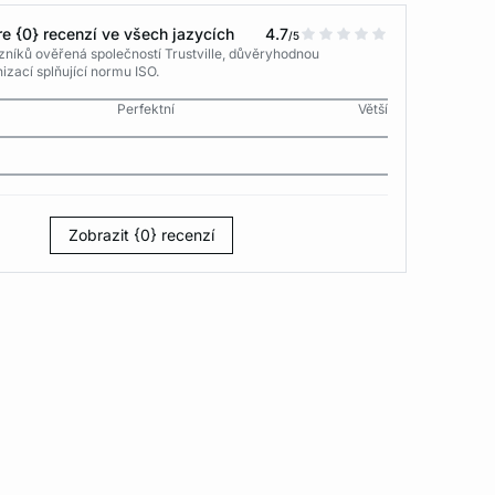
e {0} recenzí ve všech jazycích
4.7
/5
níků ověřená společností Trustville, důvěryhodnou
izací splňující normu ISO.
Perfektní
Větší
Zobrazit {0} recenzí