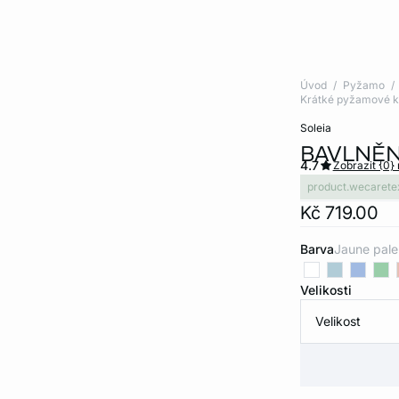
Úvod
Pyžamo
Krátké pyžamové k
soleia
BAVLNĚN
4.7
Zobrazit {0}
product.wecarete
Kč 719.00
Barva
jaune pale
Velikosti
Velikost