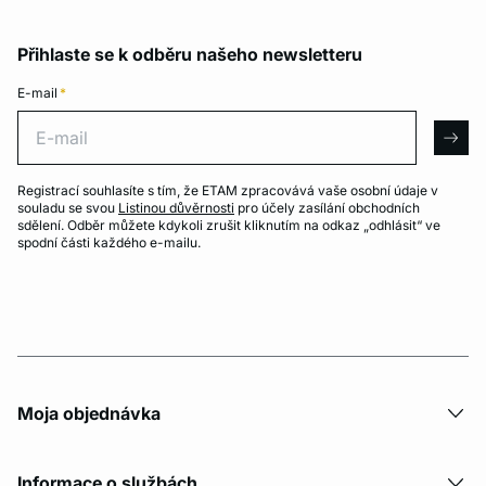
Přihlaste se k odběru našeho newsletteru
E-mail
*
E-mail
arro
Registrací souhlasíte s tím, že ETAM zpracovává vaše osobní údaje v
souladu se svou
Listinou důvěrnosti
pro účely zasílání obchodních
sdělení. Odběr můžete kdykoli zrušit kliknutím na odkaz „odhlásit“ ve
spodní části každého e-mailu.
Moja objednávka
Informace o službách