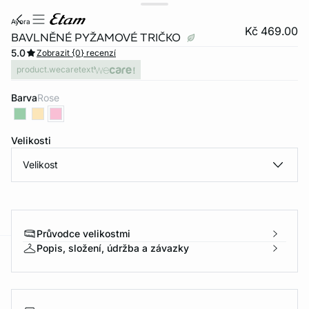
ayora
Kč 469.00
BAVLNĚNÉ PYŽAMOVÉ TRIČKO
5.0
Zobrazit {0} recenzí
product.wecaretext
Barva
rose
Velikosti
Velikost
Průvodce velikostmi
Popis, složení, údržba a závazky
-home