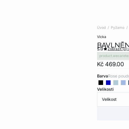
Úvod
Pyžamo
vicka
BAVLNĚN
5.0
Zobrazit {0}
product.wecarete
Kč 469.00
Barva
rose poud
Velikosti
Velikost