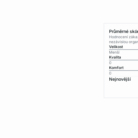
Průměrné skór
Hodnocení zákaz
nezávislou organ
Velikost
Menší
Kvalita
0
Komfort
0
Nejnovější