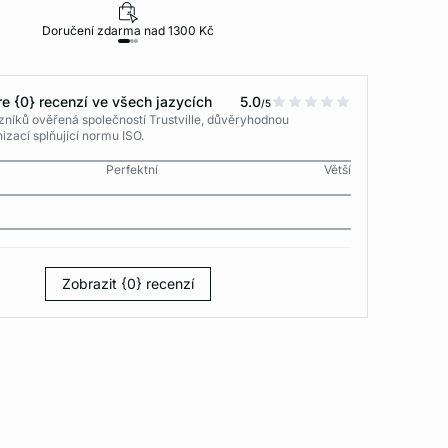
Doručení zdarma nad 1300 Kč
30 dní na vr
e {0} recenzí ve všech jazycích
5.0
/5
níků ověřená společností Trustville, důvěryhodnou
izací splňující normu ISO.
Perfektní
Větší
Zobrazit {0} recenzí