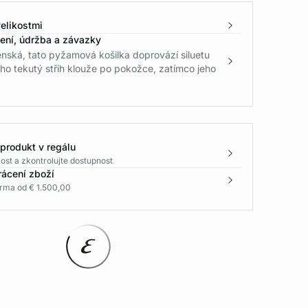
elikostmi
žení, údržba a závazky
nská, tato pyžamová košilka doprovází siluetu
eho tekutý střih klouže po pokožce, zatímco jeho
 produkt v regálu
ost a zkontrolujte dostupnost
rácení zboží
rma od € 1.500,00