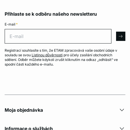
Přihlaste se k odběru našeho newsletteru
E-mail
*
E-mail
arro
Registrací souhlasíte s tím, že ETAM zpracovává vaše osobní údaje v
souladu se svou
Listinou důvěrnosti
pro účely zasílání obchodních
sdělení. Odběr můžete kdykoli zrušit kliknutím na odkaz „odhlásit“ ve
spodní části každého e-mailu.
Moja objednávka
Informace o službách