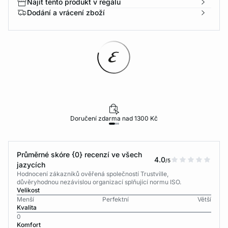
Najít tento produkt v regálu
Dodání a vrácení zboží
Doručení zdarma nad 1300 Kč
Průměrné skóre {0} recenzí ve všech
4.0
/5
jazycích
Hodnocení zákazníků ověřená společností Trustville,
důvěryhodnou nezávislou organizací splňující normu ISO.
Velikost
Menší
Perfektní
Větší
Kvalita
0
Komfort