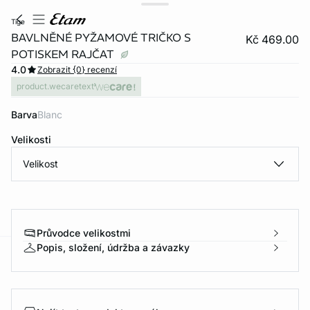
tige
BAVLNĚNÉ PYŽAMOVÉ TRIČKO S
Kč 469.00
POTISKEM RAJČAT
4.0
Zobrazit {0} recenzí
product.wecaretext
Barva
blanc
Velikosti
Velikost
Průvodce velikostmi
Popis, složení, údržba a závazky
-home