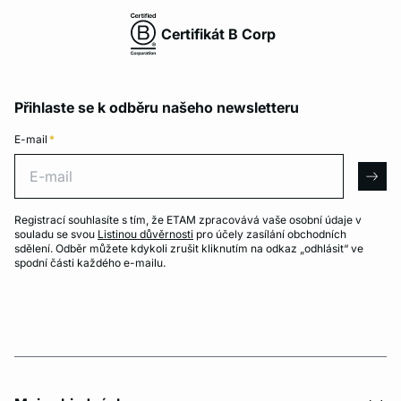
Certifikát B Corp
Přihlaste se k odběru našeho newsletteru
E-mail
*
E-mail
arro
Registrací souhlasíte s tím, že ETAM zpracovává vaše osobní údaje v
souladu se svou
Listinou důvěrnosti
pro účely zasílání obchodních
sdělení. Odběr můžete kdykoli zrušit kliknutím na odkaz „odhlásit“ ve
spodní části každého e-mailu.