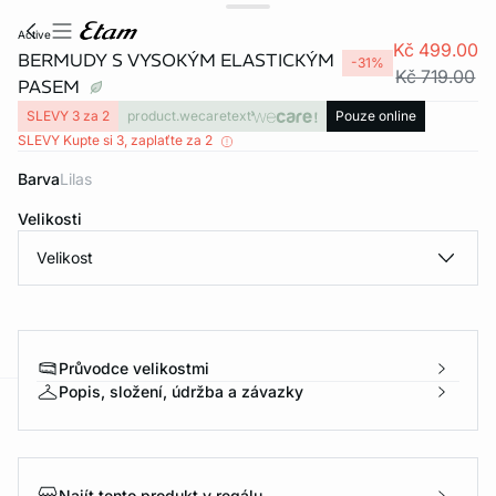
active
Kč 499.00
BERMUDY S VYSOKÝM ELASTICKÝM
-31%
Kč 719.00
PASEM
SLEVY 3 za 2
product.wecaretext
Pouze online
SLEVY Kupte si 3, zaplaťte za 2
Barva
lilas
Velikosti
Velikost
Průvodce velikostmi
Popis, složení, údržba a závazky
-home
Najít tento produkt v regálu