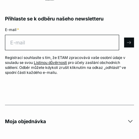
Přihlaste se k odběru našeho newsletteru
E-mail
*
E-mail
arro
Registrací souhlasíte s tím, že ETAM zpracovává vaše osobní údaje v
souladu se svou
Listinou důvěrnosti
pro účely zasílání obchodních
sdělení. Odběr můžete kdykoli zrušit kliknutím na odkaz „odhlásit“ ve
spodní části každého e-mailu.
Moja objednávka