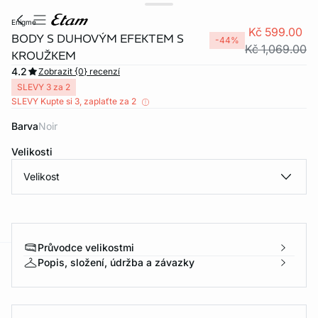
enigme
Kč 599.00
BODY S DUHOVÝM EFEKTEM S
-44%
Kč 1,069.00
KROUŽKEM
4.2
Zobrazit {0} recenzí
SLEVY 3 za 2
SLEVY Kupte si 3, zaplaťte za 2
Barva
noir
Velikosti
Velikost
Průvodce velikostmi
Popis, složení, údržba a závazky
-home