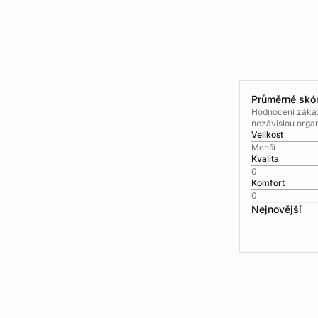
Průměrné skór
Hodnocení zákaz
nezávislou organ
Velikost
Menší
Kvalita
0
Komfort
0
Nejnovější