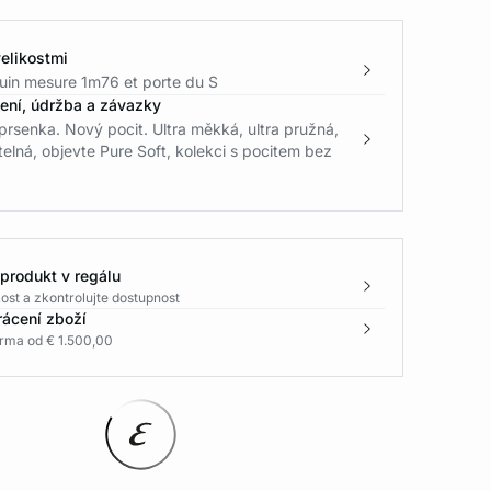
elikostmi
in mesure 1m76 et porte du S
žení, údržba a závazky
rsenka. Nový pocit. Ultra měkká, ultra pružná,
itelná, objevte Pure Soft, kolekci s pocitem bez
 produkt v regálu
ost a zkontrolujte dostupnost
rácení zboží
rma od € 1.500,00