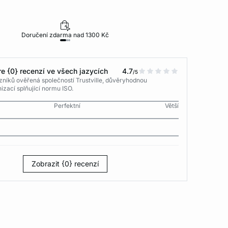
Doručení zdarma nad 1300 Kč
30 dní na vr
e {0} recenzí ve všech jazycích
4.7
/5
níků ověřená společností Trustville, důvěryhodnou
izací splňující normu ISO.
Perfektní
Větší
Zobrazit {0} recenzí