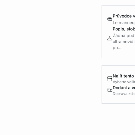
Průvodce v
Le mannequ
Popis, slo
Žádná podp
ultra nevid
po...
Najít tento
Vyberte velik
Dodání a v
Doprava zda