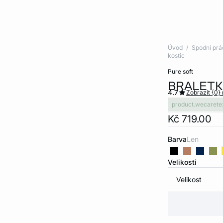
Úvod
Spodní prá
kostic
pure soft
BRALETK
4.7
Zobrazit {0}
product.wecarete
Kč 719.00
Barva
len
Velikosti
Velikost