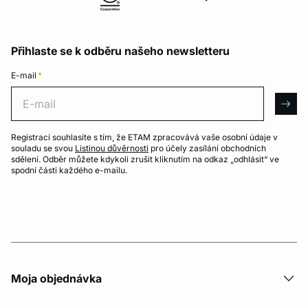
Přihlaste se k odběru našeho newsletteru
E-mail
*
E-mail
arro
Registrací souhlasíte s tím, že ETAM zpracovává vaše osobní údaje v
souladu se svou
Listinou důvěrnosti
pro účely zasílání obchodních
sdělení. Odběr můžete kdykoli zrušit kliknutím na odkaz „odhlásit“ ve
spodní části každého e-mailu.
Moja objednávka