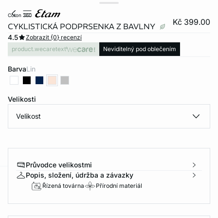
coton 360
Kč 399.00
CYKLISTICKÁ PODPRSENKA Z BAVLNY
4.5
Zobrazit {0} recenzí
product.wecaretext
Neviditelný pod oblečením
Barva
lin
Velikosti
Velikost
Průvodce velikostmi
Popis, složení, údržba a závazky
-home
Řízená továrna
Přírodní materiál