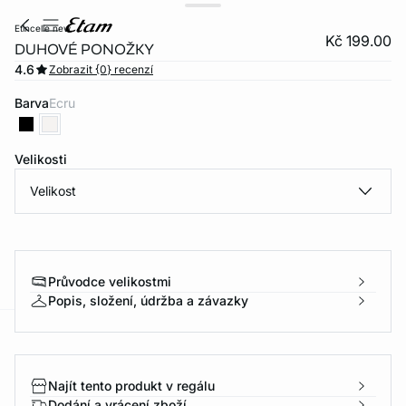
etincelle new
Kč 199.00
DUHOVÉ PONOŽKY
4.6
Zobrazit {0} recenzí
Barva
ecru
Velikosti
Velikost
Průvodce velikostmi
Popis, složení, údržba a závazky
-home
Najít tento produkt v regálu
Dodání a vrácení zboží