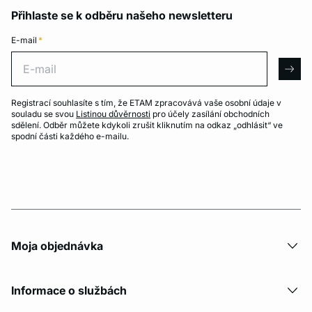
Přihlaste se k odběru našeho newsletteru
E-mail
*
E-mail
arro
Registrací souhlasíte s tím, že ETAM zpracovává vaše osobní údaje v
souladu se svou
Listinou důvěrnosti
pro účely zasílání obchodních
sdělení. Odběr můžete kdykoli zrušit kliknutím na odkaz „odhlásit“ ve
spodní části každého e-mailu.
Moja objednávka
Informace o službách