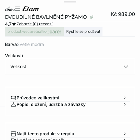
cirulea
Kč 989.00
DVOUDÍLNÉ BAVLNĚNÉ PYŽAMO
4.7
Zobrazit {0} recenzí
product.wecaretext
Rychle se prodává!
Barva
světle modrá
Velikosti
Velikost
Průvodce velikostmi
Popis, složení, údržba a závazky
-home
Najít tento produkt v regálu