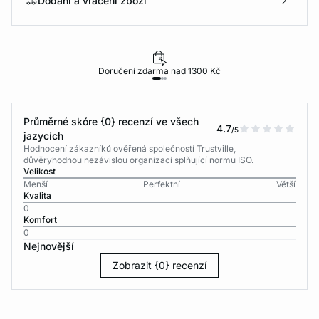
Dodání a vrácení zboží
Doručení zdarma nad 1300 Kč
Průměrné skóre {0} recenzí ve všech
4.7
/5
jazycích
Hodnocení zákazníků ověřená společností Trustville,
důvěryhodnou nezávislou organizací splňující normu ISO.
Velikost
Menší
Perfektní
Větší
Kvalita
0
Komfort
0
Nejnovější
Zobrazit {0} recenzí