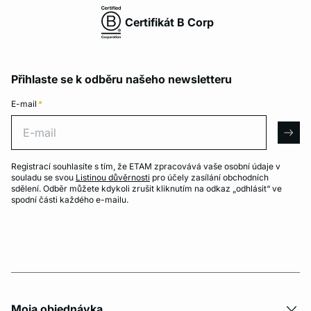
Certifikát B Corp
Přihlaste se k odběru našeho newsletteru
E-mail
*
E-mail
arro
Registrací souhlasíte s tím, že ETAM zpracovává vaše osobní údaje v
souladu se svou
Listinou důvěrnosti
pro účely zasílání obchodních
sdělení. Odběr můžete kdykoli zrušit kliknutím na odkaz „odhlásit“ ve
spodní části každého e-mailu.
Moja objednávka