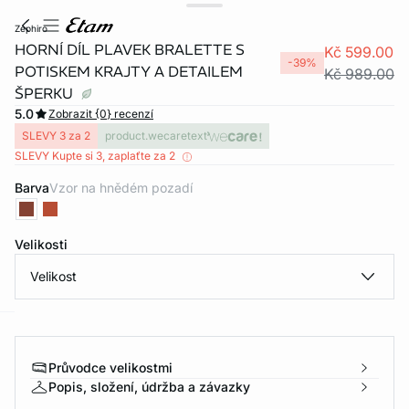
zephiro
HORNÍ DÍL PLAVEK BRALETTE S
Kč 599.00
-39%
POTISKEM KRAJTY A DETAILEM
Kč 989.00
ŠPERKU
5.0
Zobrazit {0} recenzí
SLEVY 3 za 2
product.wecaretext
SLEVY Kupte si 3, zaplaťte za 2
Barva
vzor na hnědém pozadí
Velikosti
Velikost
-home
Průvodce velikostmi
Popis, složení, údržba a závazky