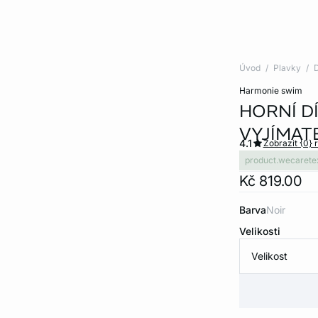
Úvod
Plavky
D
harmonie swim
HORNÍ D
VYJÍMAT
4.1
Zobrazit {0} 
product.wecarete
Kč 819.00
Barva
noir
Velikosti
Velikost