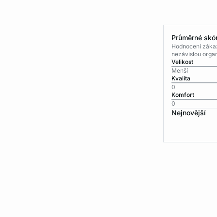
Průměrné skór
Hodnocení zákaz
nezávislou organ
Velikost
Menší
Kvalita
0
Komfort
0
Nejnovější