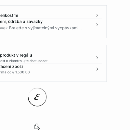
elikostmi
žení, údržba a závazky
lavek Bralette s vyjímatelnými vycpávkami...
 produkt v regálu
ost a zkontrolujte dostupnost
rácení zboží
rma od € 1.500,00