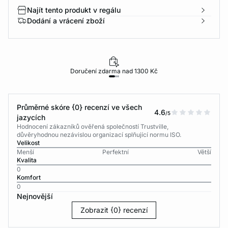
Najít tento produkt v regálu
Dodání a vrácení zboží
Doručení zdarma nad 1300 Kč
Průměrné skóre {0} recenzí ve všech
4.6
/5
jazycích
Hodnocení zákazníků ověřená společností Trustville,
důvěryhodnou nezávislou organizací splňující normu ISO.
Velikost
Menší
Perfektní
Větší
Kvalita
0
Komfort
0
Nejnovější
Zobrazit {0} recenzí