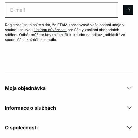
E-mail
arro
Registrací souhlasíte s tím, že ETAM zpracovává vaše osobní údaje v
souladu se svou
Listinou důvěrnosti
pro účely zasílání obchodních
sdělení. Odběr můžete kdykoli zrušit kliknutím na odkaz „odhlásit“ ve
spodní části každého e-mailu.
Moja objednávka
Informace o službách
O společnosti