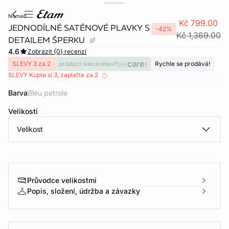
nomad
Kč 799.00
JEDNODÍLNÉ SATÉNOVÉ PLAVKY S
-42%
Kč 1,369.00
DETAILEM ŠPERKU
4.6
Zobrazit {0} recenzí
SLEVY 3 za 2
product.wecaretext
Rychle se prodává!
SLEVY Kupte si 3, zaplaťte za 2
Barva
bleu petrole
Velikosti
Velikost
Průvodce velikostmi
Popis, složení, údržba a závazky
-home