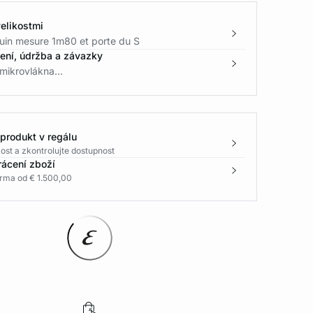
elikostmi
in mesure 1m80 et porte du S
žení, údržba a závazky
mikrovlákna...
 produkt v regálu
ost a zkontrolujte dostupnost
rácení zboží
rma od € 1.500,00