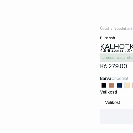
Úvod
Spodní prá
pure soft
KALHOTK
4.9
Zobrazit {0}
product.wecarete
Kč 279.00
Barva
chocolat
Velikosti
Velikost