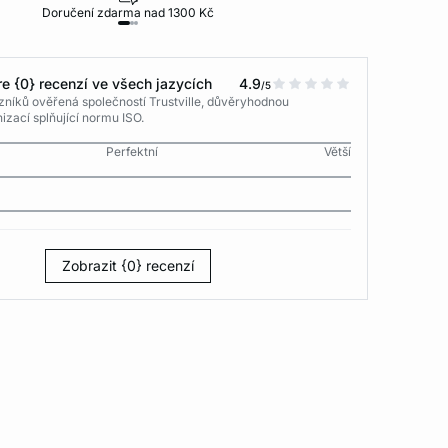
Doručení zdarma nad 1300 Kč
30 dní na vr
e {0} recenzí ve všech jazycích
4.9
/5
níků ověřená společností Trustville, důvěryhodnou
izací splňující normu ISO.
Perfektní
Větší
Zobrazit {0} recenzí