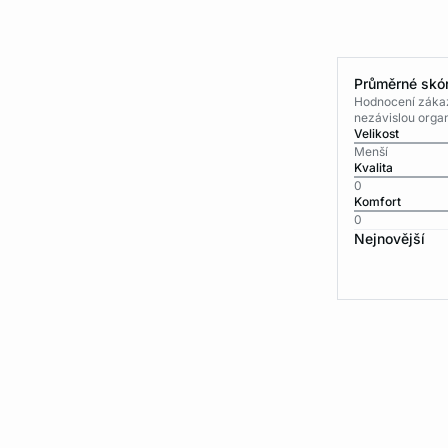
Průměrné skór
Hodnocení zákaz
nezávislou organ
Velikost
Menší
Kvalita
0
Komfort
0
Nejnovější