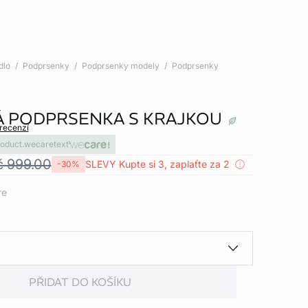
dlo
Podprsenky
Podprsenky modely
Podprsenky
Á PODPRSENKA S KRAJKOU
 recenzí
roduct.wecaretext
č 999.00
SLEVY Kupte si 3, zaplaťte za 2
-30%
re
PŘIDAT DO KOŠÍKU