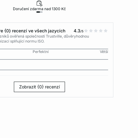
Doručení zdarma nad 1300 Kč
30 dní na vr
e {0} recenzí ve všech jazycích
4.3
/5
níků ověřená společností Trustville, důvěryhodnou
izací splňující normu ISO.
Perfektní
Větší
Zobrazit {0} recenzí