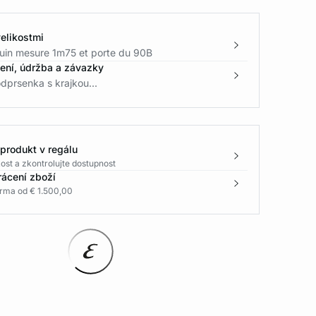
elikostmi
in mesure 1m75 et porte du 90B
žení, údržba a závazky
dprsenka s krajkou...
 produkt v regálu
ost a zkontrolujte dostupnost
rácení zboží
rma od € 1.500,00