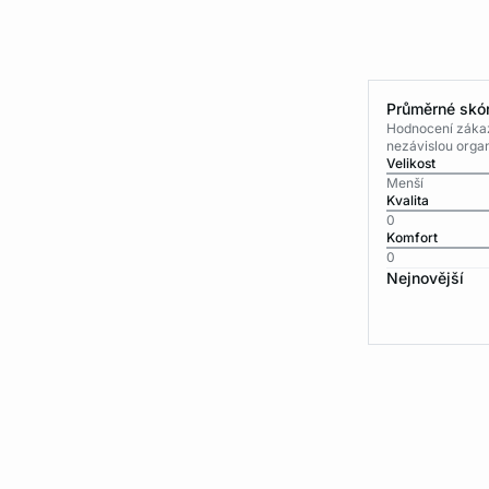
Průměrné skór
Hodnocení zákaz
nezávislou organ
Velikost
Menší
Kvalita
0
Komfort
0
Nejnovější