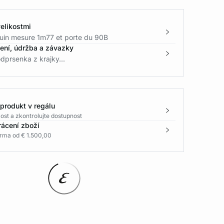
elikostmi
in mesure 1m77 et porte du 90B
žení, údržba a závazky
dprsenka z krajky...
 produkt v regálu
ost a zkontrolujte dostupnost
rácení zboží
rma od € 1.500,00