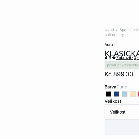
Úvod
Spodní prá
balkonetky
aura
KLASICK
4.9
Zobrazit {0}
product.wecarete
Kč 899.00
Barva
dune
Velikosti
Velikost