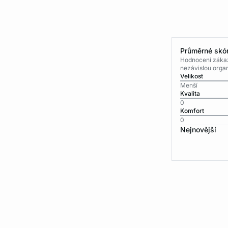
Průměrné skór
Hodnocení zákaz
nezávislou organ
Velikost
Menší
Kvalita
0
Komfort
0
Nejnovější