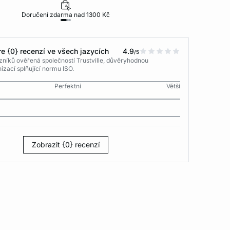
Doručení zdarma nad 1300 Kč
30 dní na vr
e {0} recenzí ve všech jazycích
4.9
/5
níků ověřená společností Trustville, důvěryhodnou
izací splňující normu ISO.
Perfektní
Větší
Zobrazit {0} recenzí