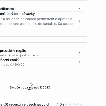
elikostmi
žení, údržba a závazky
es à nouer de ce caraco permettent d'ajuster le
en apportant une touche de fantaisie. Sa coupe
 produkt v regálu
ost a zkontrolujte dostupnost
rácení zboží
rma od € 1.500,00
Doručení zdarma nad 1300 Kč
30 dní na vr
e {0} recenzí ve všech jazycích
4.0
/5