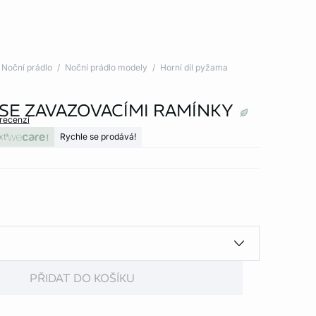
Noční prádlo
Noční prádlo modely
Horní díl pyžama
 SE ZAVAZOVACÍMI RAMÍNKY
 recenzí
xt
Rychle se prodává!
PŘIDAT DO KOŠÍKU