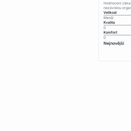
Hodnocení zákaz
nezávislou organ
Velikost
Menší
Kvalita
0
Komfort
0
Nejnovější