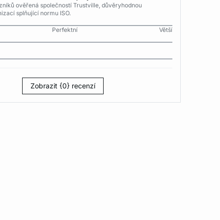
níků ověřená společností Trustville, důvěryhodnou
izací splňující normu ISO.
Perfektní
Větší
Zobrazit {0} recenzí