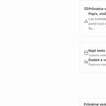
Průvodce v
Popis, slo
Les bretell
porté tout 
flu...
Najít tento
Vyberte velik
Dodání a v
Doprava zda
Průměrné skór