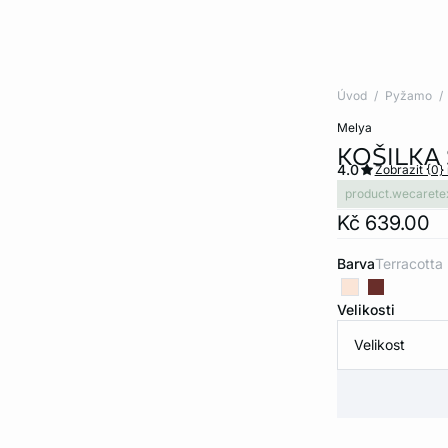
Úvod
Pyžamo
melya
KOŠILKA
4.0
Zobrazit {0}
product.wecarete
Kč 639.00
Barva
terracotta
Velikosti
Velikost