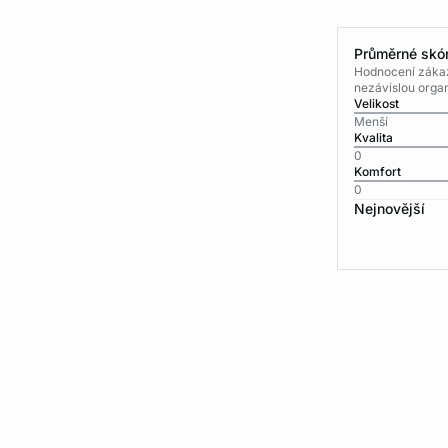
Průměrné skór
Hodnocení zákaz
nezávislou organ
Velikost
Menší
Kvalita
0
Komfort
0
Nejnovější