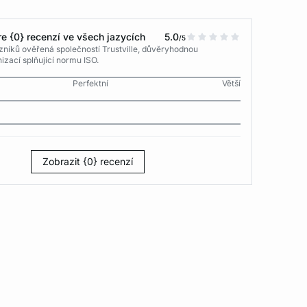
e {0} recenzí ve všech jazycích
5.0
/5
níků ověřená společností Trustville, důvěryhodnou
izací splňující normu ISO.
Perfektní
Větší
Zobrazit {0} recenzí