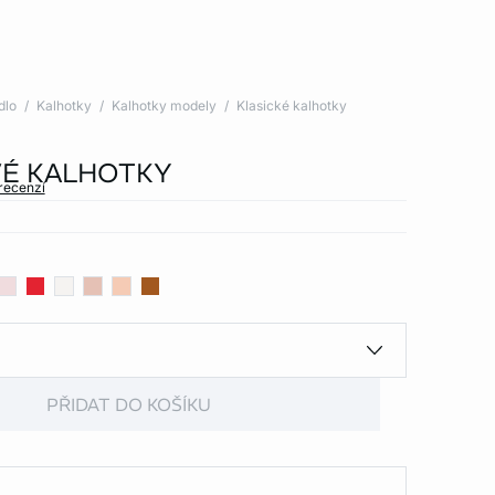
dlo
Kalhotky
Kalhotky modely
Klasické kalhotky
É KALHOTKY
 recenzí
PŘIDAT DO KOŠÍKU