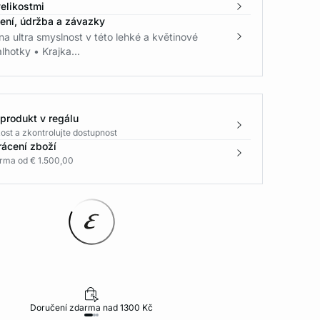
elikostmi
žení, údržba a závazky
 na ultra smyslnost v této lehké a květinové
lhotky • Krajka...
 produkt v regálu
ost a zkontrolujte dostupnost
rácení zboží
rma od € 1.500,00
Doručení zdarma nad 1300 Kč
30 dní na vr