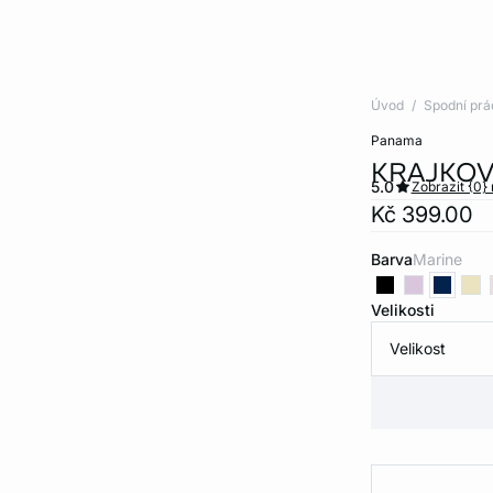
Úvod
Spodní prá
panama
KRAJKOV
5.0
Zobrazit {0}
Kč 399.00
Barva
marine
Velikosti
Velikost