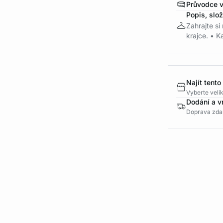
Průvodce v
Popis, slo
Zahrajte si
krajce. • Ka
Najít tento
Vyberte velik
Dodání a v
Doprava zda