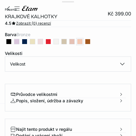
panama
Kč 399.00
KRAJKOVÉ KALHOTKY
4.5
Zobrazit {0} recenzí
Barva
bronze
Velikosti
Velikost
Průvodce velikostmi
Popis, složení, údržba a závazky
-home
Najít tento produkt v regálu
Dodání a vrácení zboží