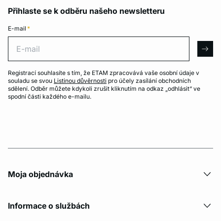
Přihlaste se k odběru našeho newsletteru
E-mail
*
E-mail
arro
Registrací souhlasíte s tím, že ETAM zpracovává vaše osobní údaje v
souladu se svou
Listinou důvěrnosti
pro účely zasílání obchodních
sdělení. Odběr můžete kdykoli zrušit kliknutím na odkaz „odhlásit“ ve
spodní části každého e-mailu.
Moja objednávka
Informace o službách