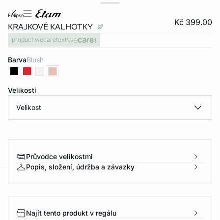
eclipse
Kč 399.00
KRAJKOVÉ KALHOTKY
product.wecaretext
Barva
blush
Velikosti
Velikost
Průvodce velikostmi
Popis, složení, údržba a závazky
-home
Najít tento produkt v regálu