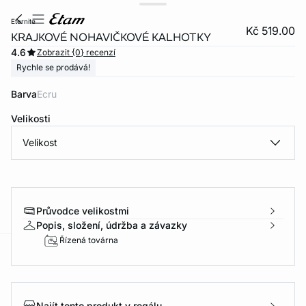
eternite
Kč 519.00
KRAJKOVÉ NOHAVIČKOVÉ KALHOTKY
4.6
Zobrazit {0} recenzí
Rychle se prodává!
Barva
ecru
Velikosti
Velikost
Průvodce velikostmi
Popis, složení, údržba a závazky
Řízená továrna
-home
Najít tento produkt v regálu