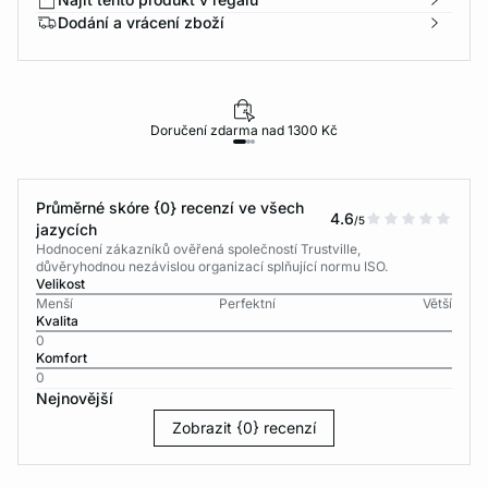
Dodání a vrácení zboží
Doručení zdarma nad 1300 Kč
Průměrné skóre {0} recenzí ve všech
4.6
/5
jazycích
Hodnocení zákazníků ověřená společností Trustville,
důvěryhodnou nezávislou organizací splňující normu ISO.
Velikost
Menší
Perfektní
Větší
Kvalita
0
Komfort
0
Nejnovější
Zobrazit {0} recenzí