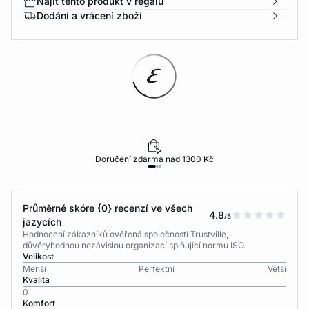
Najít tento produkt v regálu
Dodání a vrácení zboží
Doručení zdarma nad 1300 Kč
Průměrné skóre {0} recenzí ve všech
4.8
/5
jazycích
Hodnocení zákazníků ověřená společností Trustville,
důvěryhodnou nezávislou organizací splňující normu ISO.
Velikost
Menší
Perfektní
Větší
Kvalita
0
Komfort