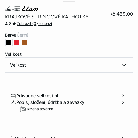
amaryllis
Kč 469.00
KRAJKOVÉ STRINGOVÉ KALHOTKY
4.8
Zobrazit {0} recenzí
Barva
černá
Velikosti
Velikost
Průvodce velikostmi
Popis, složení, údržba a závazky
Řízená továrna
-home