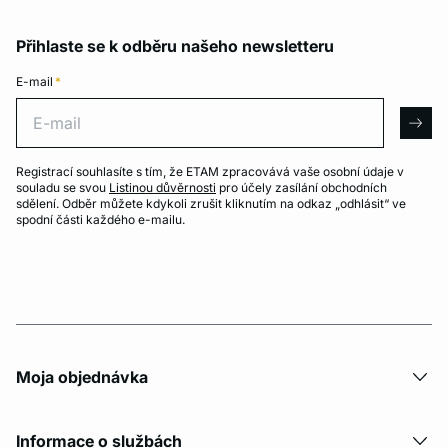
Přihlaste se k odběru našeho newsletteru
E-mail
*
E-mail
arro
Registrací souhlasíte s tím, že ETAM zpracovává vaše osobní údaje v
souladu se svou
Listinou důvěrnosti
pro účely zasílání obchodních
sdělení. Odběr můžete kdykoli zrušit kliknutím na odkaz „odhlásit“ ve
spodní části každého e-mailu.
Moja objednávka
Informace o službách