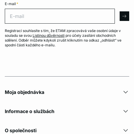
E-mail
*
E-mail
arro
Registrací souhlasíte s tím, že ETAM zpracovává vaše osobní údaje v
souladu se svou
Listinou důvěrnosti
pro účely zasílání obchodních
sdělení. Odběr můžete kdykoli zrušit kliknutím na odkaz „odhlásit“ ve
spodní části každého e-mailu.
Moja objednávka
Informace o službách
O společnosti