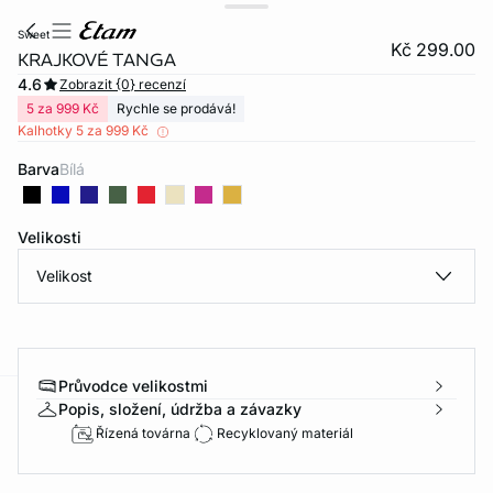
sweet
Kč 299.00
KRAJKOVÉ TANGA
4.6
Zobrazit {0} recenzí
5 za 999 Kč
Rychle se prodává!
Kalhotky 5 za 999 Kč
Barva
bílá
Velikosti
Velikost
Průvodce velikostmi
Popis, složení, údržba a závazky
-home
Řízená továrna
Recyklovaný materiál