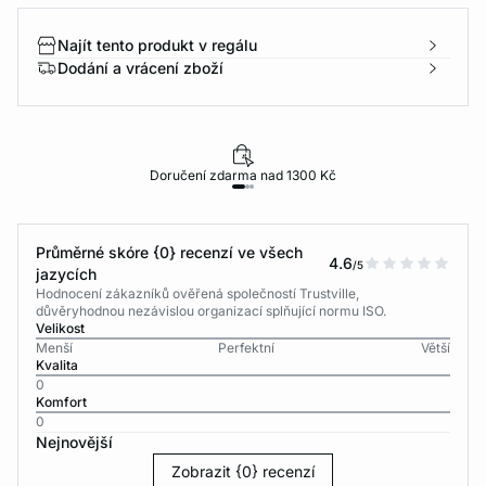
Najít tento produkt v regálu
Dodání a vrácení zboží
Doručení zdarma nad 1300 Kč
Průměrné skóre {0} recenzí ve všech
4.6
/5
jazycích
Hodnocení zákazníků ověřená společností Trustville,
důvěryhodnou nezávislou organizací splňující normu ISO.
Velikost
Menší
Perfektní
Větší
Kvalita
0
Komfort
0
Nejnovější
Zobrazit {0} recenzí