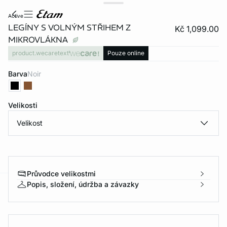
active
LEGÍNY S VOLNÝM STŘIHEM Z
Kč 1,099.00
MIKROVLÁKNA
product.wecaretext
Pouze online
Barva
noir
Velikosti
Velikost
Průvodce velikostmi
Popis, složení, údržba a závazky
-home