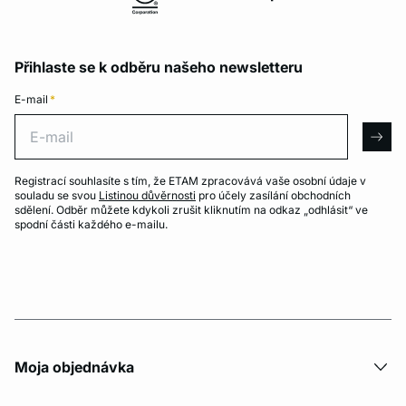
Přihlaste se k odběru našeho newsletteru
E-mail
*
E-mail
arro
Registrací souhlasíte s tím, že ETAM zpracovává vaše osobní údaje v
souladu se svou
Listinou důvěrnosti
pro účely zasílání obchodních
sdělení. Odběr můžete kdykoli zrušit kliknutím na odkaz „odhlásit“ ve
spodní části každého e-mailu.
Moja objednávka