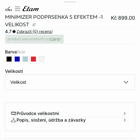
aura
MINIMIZER PODPRSENKA S EFEKTEM -1
Kč 899.00
VELIKOST
4.7
Zobrazit {0} recenzí
product.wecaretext
Barva
noir
Velikosti
Velikost
Průvodce velikostmi
-home
Popis, složení, údržba a závazky