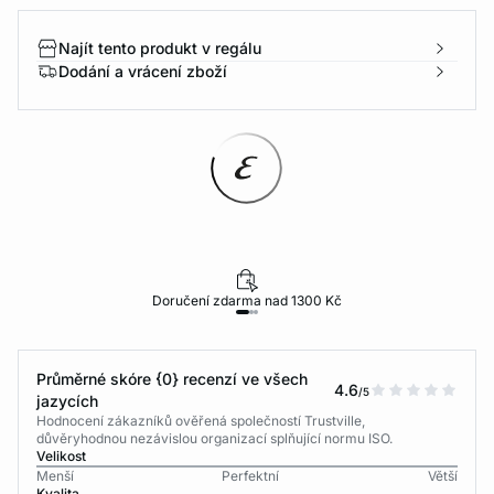
Najít tento produkt v regálu
Dodání a vrácení zboží
Doručení zdarma nad 1300 Kč
Průměrné skóre {0} recenzí ve všech
4.6
/5
jazycích
Hodnocení zákazníků ověřená společností Trustville,
důvěryhodnou nezávislou organizací splňující normu ISO.
Velikost
Menší
Perfektní
Větší
Kvalita