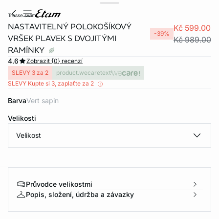
tresse swim
NASTAVITELNÝ POLOKOŠÍKOVÝ
Kč 599.00
-39%
VRŠEK PLAVEK S DVOJITÝMI
Kč 989.00
RAMÍNKY
4.6
Zobrazit {0} recenzí
SLEVY 3 za 2
product.wecaretext
SLEVY Kupte si 3, zaplaťte za 2
Barva
vert sapin
Velikosti
Velikost
Průvodce velikostmi
-home
Popis, složení, údržba a závazky