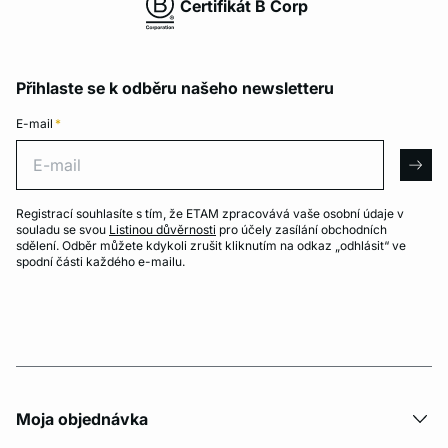
Certifikát B Corp
Přihlaste se k odběru našeho newsletteru
E-mail
*
E-mail
arro
Registrací souhlasíte s tím, že ETAM zpracovává vaše osobní údaje v
souladu se svou
Listinou důvěrnosti
pro účely zasílání obchodních
sdělení. Odběr můžete kdykoli zrušit kliknutím na odkaz „odhlásit“ ve
spodní části každého e-mailu.
Moja objednávka