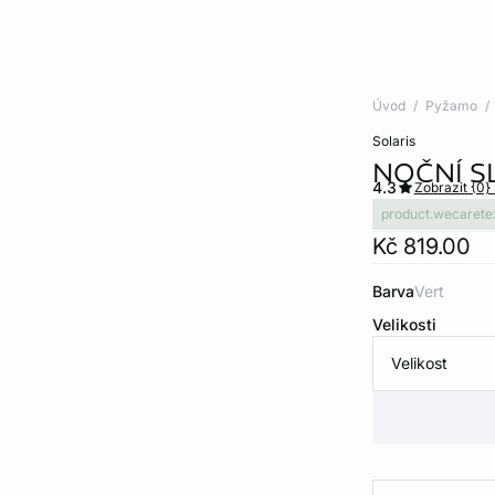
Úvod
Pyžamo
solaris
NOČNÍ S
4.3
Zobrazit {0}
product.wecarete
Kč 819.00
Barva
vert
Velikosti
Velikost