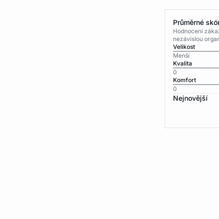
Průměrné skór
Hodnocení zákaz
nezávislou organ
Velikost
Menší
Kvalita
0
Komfort
0
Nejnovější