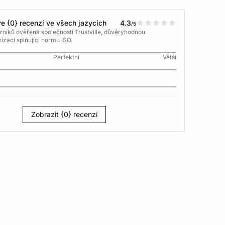
e {0} recenzí ve všech jazycích
4.3
/5
níků ověřená společností Trustville, důvěryhodnou
izací splňující normu ISO.
Perfektní
Větší
Zobrazit {0} recenzí