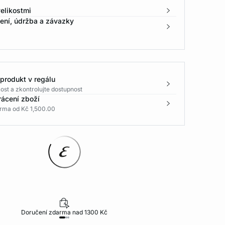
elikostmi
žení, údržba a závazky
 produkt v regálu
ost a zkontrolujte dostupnost
rácení zboží
rma od Kč 1,500.00
Doručení zdarma nad 1300 Kč
30 dní na vr