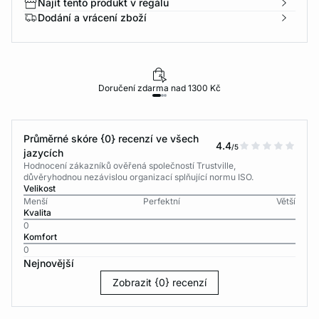
Najít tento produkt v regálu
Dodání a vrácení zboží
Doručení zdarma nad 1300 Kč
Průměrné skóre {0} recenzí ve všech
4.4
/5
jazycích
Hodnocení zákazníků ověřená společností Trustville,
důvěryhodnou nezávislou organizací splňující normu ISO.
Velikost
Menší
Perfektní
Větší
Kvalita
0
Komfort
0
Nejnovější
Zobrazit {0} recenzí