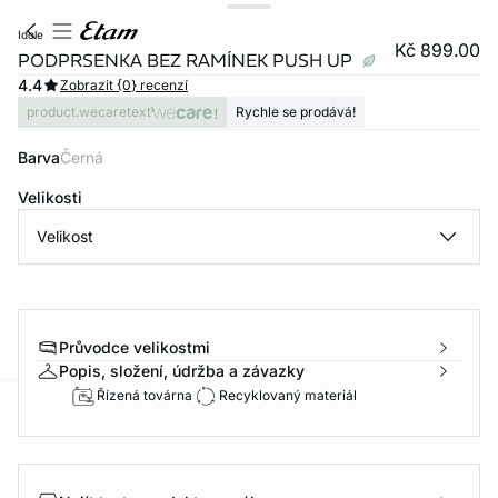
idole
Kč 899.00
PODPRSENKA BEZ RAMÍNEK PUSH UP
4.4
Zobrazit {0} recenzí
product.wecaretext
Rychle se prodává!
Barva
černá
Velikosti
Velikost
Průvodce velikostmi
Popis, složení, údržba a závazky
Řízená továrna
Recyklovaný materiál
-home